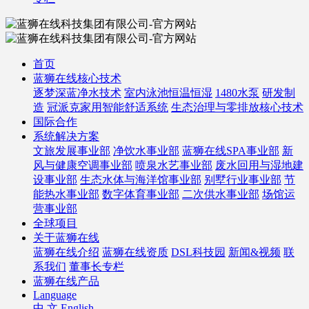
首页
蓝狮在线核心技术
逐梦深蓝净水技术
室内泳池恒温恒湿
1480水泵
研发制
造
冠派克家用智能舒适系统
生态治理与零排放核心技术
国际合作
系统解决方案
文旅发展事业部
净饮水事业部
蓝狮在线SPA事业部
新
风与健康空调事业部
喷泉水艺事业部
废水回用与湿地建
设事业部
生态水体与海洋馆事业部
别墅行业事业部
节
能热水事业部
数字体育事业部
二次供水事业部
场馆运
营事业部
全球项目
关于蓝狮在线
蓝狮在线介绍
蓝狮在线资质
DSL科技园
新闻&视频
联
系我们
董事长专栏
蓝狮在线产品
Language
中 文
English