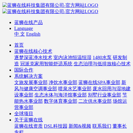
蓝狮在线产品
Language
中 文
English
首页
蓝狮在线核心技术
逐梦深蓝净水技术
室内泳池恒温恒湿
1480水泵
研发制
造
冠派克家用智能舒适系统
生态治理与低排放核心技术
国际合作
系统解决方案
文旅发展事业部
净饮水事业部
蓝狮在线SPA事业部
新
风与健康空调事业部
喷泉水艺事业部
废水回用与湿地建
设事业部
生态水体与海洋馆事业部
别墅行业事业部
节
能热水事业部
数字体育事业部
二次供水事业部
场馆运
营事业部
全球项目
关于蓝狮在线
蓝狮在线资质
DSL科技园
新闻&视频
联系我们
董事长
专栏