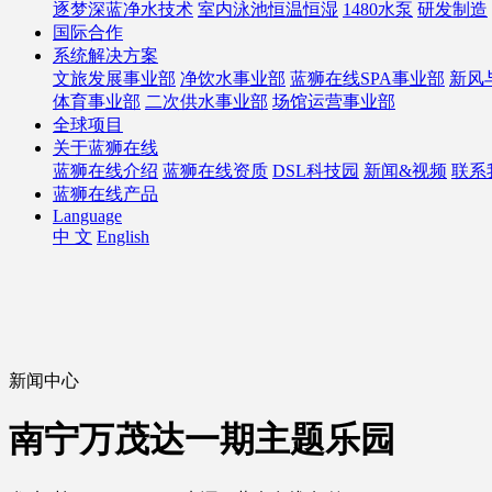
逐梦深蓝净水技术
室内泳池恒温恒湿
1480水泵
研发制造
国际合作
系统解决方案
文旅发展事业部
净饮水事业部
蓝狮在线SPA事业部
新风
体育事业部
二次供水事业部
场馆运营事业部
全球项目
关于蓝狮在线
蓝狮在线介绍
蓝狮在线资质
DSL科技园
新闻&视频
联系
蓝狮在线产品
Language
中 文
English
新闻中心
南宁万茂达一期主题乐园