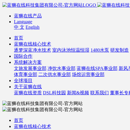
蓝狮在线产品
Language
中 文
English
首页
蓝狮在线核心技术
逐梦深蓝净水技术
室内泳池恒温恒湿
1480水泵
研发制造
国际合作
系统解决方案
文旅发展事业部
净饮水事业部
蓝狮在线SPA事业部
新风
体育事业部
二次供水事业部
场馆运营事业部
全球项目
关于蓝狮在线
蓝狮在线资质
DSL科技园
新闻&视频
联系我们
董事长专
首页
蓝狮在线核心技术