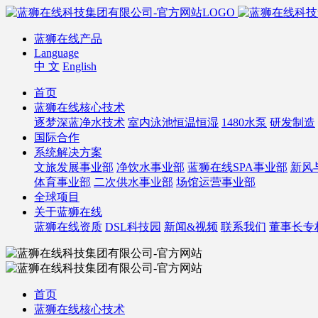
蓝狮在线产品
Language
中 文
English
首页
蓝狮在线核心技术
逐梦深蓝净水技术
室内泳池恒温恒湿
1480水泵
研发制造
国际合作
系统解决方案
文旅发展事业部
净饮水事业部
蓝狮在线SPA事业部
新风
体育事业部
二次供水事业部
场馆运营事业部
全球项目
关于蓝狮在线
蓝狮在线资质
DSL科技园
新闻&视频
联系我们
董事长专
首页
蓝狮在线核心技术