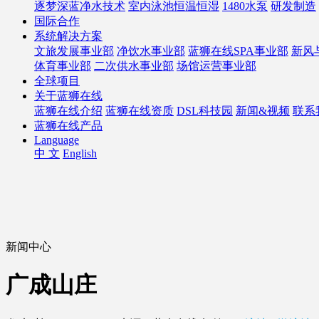
逐梦深蓝净水技术
室内泳池恒温恒湿
1480水泵
研发制造
国际合作
系统解决方案
文旅发展事业部
净饮水事业部
蓝狮在线SPA事业部
新风
体育事业部
二次供水事业部
场馆运营事业部
全球项目
关于蓝狮在线
蓝狮在线介绍
蓝狮在线资质
DSL科技园
新闻&视频
联系
蓝狮在线产品
Language
中 文
English
新闻中心
广成山庄