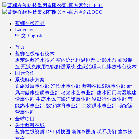
蓝狮在线产品
Language
中 文
English
首页
蓝狮在线核心技术
逐梦深蓝净水技术
室内泳池恒温恒湿
1480水泵
研发制
造
冠派克家用智能舒适系统
生态治理与低排放核心技术
国际合作
系统解决方案
文旅发展事业部
净饮水事业部
蓝狮在线SPA事业部
新
风与健康空调事业部
喷泉水艺事业部
废水回用与湿地建
设事业部
生态水体与海洋馆事业部
别墅行业事业部
节
能热水事业部
数字体育事业部
二次供水事业部
场馆运
营事业部
全球项目
关于蓝狮在线
蓝狮在线资质
DSL科技园
新闻&视频
联系我们
董事长
专栏