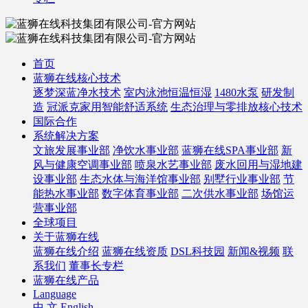
首页
蓝狮在线核心技术
逐梦深蓝净水技术
室内泳池恒温恒湿
1480水泵
研发制
造
冠派克家用智能舒适系统
生态治理与零排放核心技术
国际合作
系统解决方案
文旅发展事业部
净饮水事业部
蓝狮在线SPA事业部
新
风与健康空调事业部
喷泉水艺事业部
废水回用与湿地建
设事业部
生态水体与海洋馆事业部
别墅行业事业部
节
能热水事业部
数字体育事业部
二次供水事业部
场馆运
营事业部
全球项目
关于蓝狮在线
蓝狮在线介绍
蓝狮在线资质
DSL科技园
新闻&视频
联
系我们
董事长专栏
蓝狮在线产品
Language
中 文
English