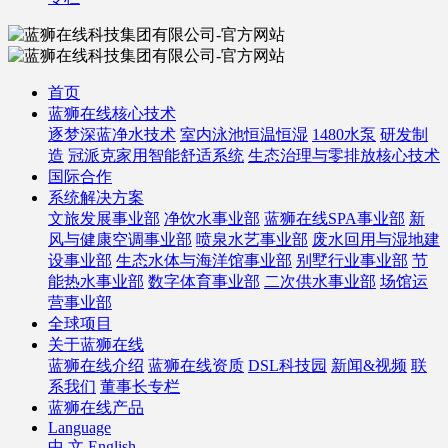
首页
蓝狮在线核心技术
逐梦深蓝净水技术
室内泳池恒温恒湿
1480水泵
研发制
造
冠派克家用智能舒适系统
生态治理与零排放核心技术
国际合作
系统解决方案
文旅发展事业部
净饮水事业部
蓝狮在线SPA事业部
新
风与健康空调事业部
喷泉水艺事业部
废水回用与湿地建
设事业部
生态水体与海洋馆事业部
别墅行业事业部
节
能热水事业部
数字体育事业部
二次供水事业部
场馆运
营事业部
全球项目
关于蓝狮在线
蓝狮在线介绍
蓝狮在线资质
DSL科技园
新闻&视频
联
系我们
董事长专栏
蓝狮在线产品
Language
中 文
English