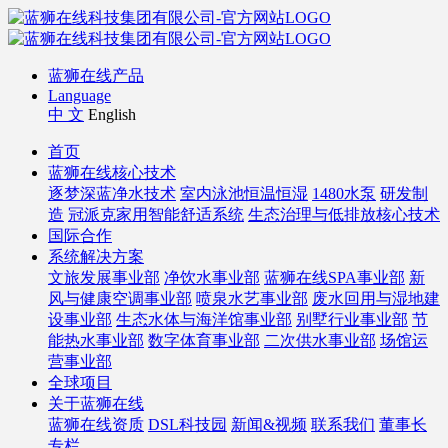
蓝狮在线产品
Language
中 文
English
首页
蓝狮在线核心技术
逐梦深蓝净水技术
室内泳池恒温恒湿
1480水泵
研发制
造
冠派克家用智能舒适系统
生态治理与低排放核心技术
国际合作
系统解决方案
文旅发展事业部
净饮水事业部
蓝狮在线SPA事业部
新
风与健康空调事业部
喷泉水艺事业部
废水回用与湿地建
设事业部
生态水体与海洋馆事业部
别墅行业事业部
节
能热水事业部
数字体育事业部
二次供水事业部
场馆运
营事业部
全球项目
关于蓝狮在线
蓝狮在线资质
DSL科技园
新闻&视频
联系我们
董事长
专栏