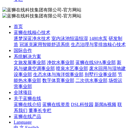
首页
蓝狮在线核心技术
逐梦深蓝净水技术
室内泳池恒温恒湿
1480水泵
研发制
造
冠派克家用智能舒适系统
生态治理与零排放核心技术
国际合作
系统解决方案
文旅发展事业部
净饮水事业部
蓝狮在线SPA事业部
新
风与健康空调事业部
喷泉水艺事业部
废水回用与湿地建
设事业部
生态水体与海洋馆事业部
别墅行业事业部
节
能热水事业部
数字体育事业部
二次供水事业部
场馆运
营事业部
全球项目
关于蓝狮在线
蓝狮在线介绍
蓝狮在线资质
DSL科技园
新闻&视频
联
系我们
董事长专栏
蓝狮在线产品
Language
中 文
English