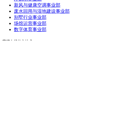
新风与健康空调事业部
废水回用与湿地建设事业部
别墅行业事业部
场馆运营事业部
数字体育事业部
蓝狮在线核心技术
逐梦深蓝争水技术
室内泳池恒温恒湿
1480水泵
研发制造
家用能适系统
生态治理零排放
全球项目
酒店
地产
文体
文旅