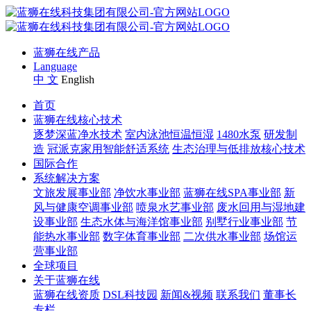
蓝狮在线产品
Language
中 文
English
首页
蓝狮在线核心技术
逐梦深蓝净水技术
室内泳池恒温恒湿
1480水泵
研发制
造
冠派克家用智能舒适系统
生态治理与低排放核心技术
国际合作
系统解决方案
文旅发展事业部
净饮水事业部
蓝狮在线SPA事业部
新
风与健康空调事业部
喷泉水艺事业部
废水回用与湿地建
设事业部
生态水体与海洋馆事业部
别墅行业事业部
节
能热水事业部
数字体育事业部
二次供水事业部
场馆运
营事业部
全球项目
关于蓝狮在线
蓝狮在线资质
DSL科技园
新闻&视频
联系我们
董事长
专栏