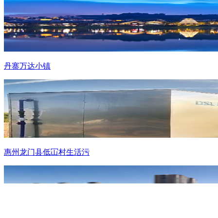
丹寨万达小镇
惠州龙门县低冚村生活污