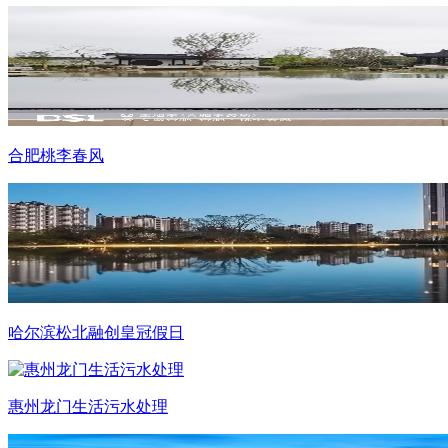
合肥桃李春风
哈尔滨松北融创皇冠假日
惠州龙门生活污水处理