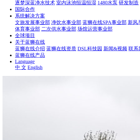
逐梦深蓝净水技术
室内泳池恒温恒湿
1480水泵
研发制造
国际合作
系统解决方案
文旅发展事业部
净饮水事业部
蓝狮在线SPA事业部
新风
体育事业部
二次供水事业部
场馆运营事业部
全球项目
关于蓝狮在线
蓝狮在线介绍
蓝狮在线资质
DSL科技园
新闻&视频
联系
蓝狮在线产品
Language
中 文
English