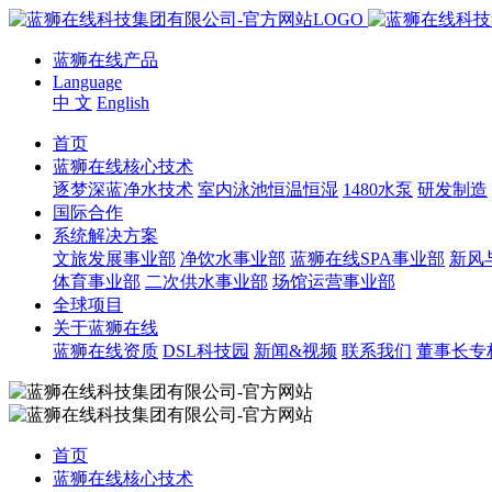
蓝狮在线产品
Language
中 文
English
首页
蓝狮在线核心技术
逐梦深蓝净水技术
室内泳池恒温恒湿
1480水泵
研发制造
国际合作
系统解决方案
文旅发展事业部
净饮水事业部
蓝狮在线SPA事业部
新风
体育事业部
二次供水事业部
场馆运营事业部
全球项目
关于蓝狮在线
蓝狮在线资质
DSL科技园
新闻&视频
联系我们
董事长专
首页
蓝狮在线核心技术