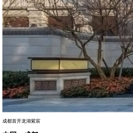
成都首开龙湖紫宸