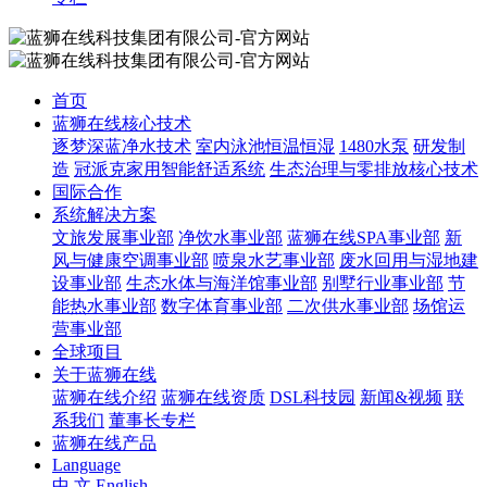
首页
蓝狮在线核心技术
逐梦深蓝净水技术
室内泳池恒温恒湿
1480水泵
研发制
造
冠派克家用智能舒适系统
生态治理与零排放核心技术
国际合作
系统解决方案
文旅发展事业部
净饮水事业部
蓝狮在线SPA事业部
新
风与健康空调事业部
喷泉水艺事业部
废水回用与湿地建
设事业部
生态水体与海洋馆事业部
别墅行业事业部
节
能热水事业部
数字体育事业部
二次供水事业部
场馆运
营事业部
全球项目
关于蓝狮在线
蓝狮在线介绍
蓝狮在线资质
DSL科技园
新闻&视频
联
系我们
董事长专栏
蓝狮在线产品
Language
中 文
English