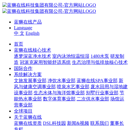
蓝狮在线产品
Language
中 文
English
首页
蓝狮在线核心技术
逐梦深蓝净水技术
室内泳池恒温恒湿
1480水泵
研发制
造
冠派克家用智能舒适系统
生态治理与低排放核心技术
国际合作
系统解决方案
文旅发展事业部
净饮水事业部
蓝狮在线SPA事业部
新
风与健康空调事业部
喷泉水艺事业部
废水回用与湿地建
设事业部
生态水体与海洋馆事业部
别墅行业事业部
节
能热水事业部
数字体育事业部
二次供水事业部
场馆运
营事业部
全球项目
关于蓝狮在线
蓝狮在线资质
DSL科技园
新闻&视频
联系我们
董事长
专栏