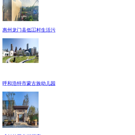
惠州龙门县低冚村生活污
呼和浩特市蒙古族幼儿园