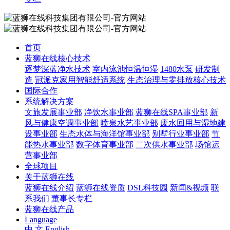
首页
蓝狮在线核心技术
逐梦深蓝净水技术
室内泳池恒温恒湿
1480水泵
研发制
造
冠派克家用智能舒适系统
生态治理与零排放核心技术
国际合作
系统解决方案
文旅发展事业部
净饮水事业部
蓝狮在线SPA事业部
新
风与健康空调事业部
喷泉水艺事业部
废水回用与湿地建
设事业部
生态水体与海洋馆事业部
别墅行业事业部
节
能热水事业部
数字体育事业部
二次供水事业部
场馆运
营事业部
全球项目
关于蓝狮在线
蓝狮在线介绍
蓝狮在线资质
DSL科技园
新闻&视频
联
系我们
董事长专栏
蓝狮在线产品
Language
中 文
English