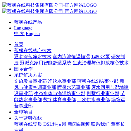
蓝狮在线产品
Language
中 文
English
首页
蓝狮在线核心技术
逐梦深蓝净水技术
室内泳池恒温恒湿
1480水泵
研发制
造
冠派克家用智能舒适系统
生态治理与低排放核心技术
国际合作
系统解决方案
文旅发展事业部
净饮水事业部
蓝狮在线SPA事业部
新
风与健康空调事业部
喷泉水艺事业部
废水回用与湿地建
设事业部
生态水体与海洋馆事业部
别墅行业事业部
节
能热水事业部
数字体育事业部
二次供水事业部
场馆运
营事业部
全球项目
关于蓝狮在线
蓝狮在线资质
DSL科技园
新闻&视频
联系我们
董事长
专栏