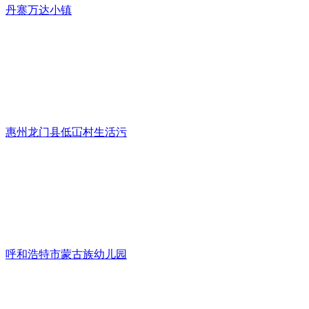
丹寨万达小镇
惠州龙门县低冚村生活污
呼和浩特市蒙古族幼儿园