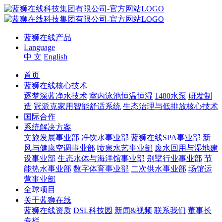
蓝狮在线产品
Language
中 文
English
首页
蓝狮在线核心技术
逐梦深蓝净水技术
室内泳池恒温恒湿
1480水泵
研发制
造
冠派克家用智能舒适系统
生态治理与低排放核心技术
国际合作
系统解决方案
文旅发展事业部
净饮水事业部
蓝狮在线SPA事业部
新
风与健康空调事业部
喷泉水艺事业部
废水回用与湿地建
设事业部
生态水体与海洋馆事业部
别墅行业事业部
节
能热水事业部
数字体育事业部
二次供水事业部
场馆运
营事业部
全球项目
关于蓝狮在线
蓝狮在线资质
DSL科技园
新闻&视频
联系我们
董事长
专栏