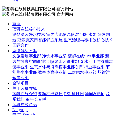
首页
蓝狮在线核心技术
逐梦深蓝净水技术
室内泳池恒温恒湿
1480水泵
研发制
造
冠派克家用智能舒适系统
生态治理与零排放核心技术
国际合作
系统解决方案
文旅发展事业部
净饮水事业部
蓝狮在线SPA事业部
新
风与健康空调事业部
喷泉水艺事业部
废水回用与湿地建
设事业部
生态水体与海洋馆事业部
别墅行业事业部
节
能热水事业部
数字体育事业部
二次供水事业部
场馆运
营事业部
全球项目
关于蓝狮在线
蓝狮在线介绍
蓝狮在线资质
DSL科技园
新闻&视频
联
系我们
董事长专栏
蓝狮在线产品
Language
中 文
English