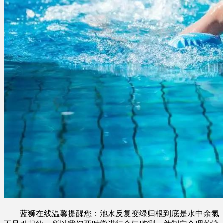
蓝狮在线温馨提醒您：池水反复变绿归根到底是水中余氯