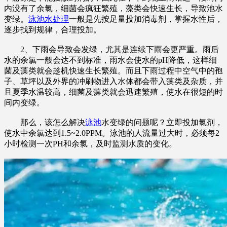
内没有了余氯，细菌会疯狂繁殖，藻类会快速生长，导致池水
变绿。
泳池水处理
一般是先按足量投加消毒剂，掌握水性后，
逐步找到规律，合理投加。
2、下雨会导致会发绿，尤其是连续下雨会更严重。雨后
水的余氯一般会达不到标准，雨水会使水的pH降低，这样细
菌及藻类就会趁机快速生长繁殖。而且下雨过程中空气中的孢
子、草坪以及外界的冲刷物进入水体都会带入藻类及杂质，并
且夏季水温较高，细菌及藻类就会迅速繁殖，使水在很短的时
间内变绿。
那么，该怎么解决
泳池
水变绿的问题呢？立即投加氯剂，
使水中余氯达到1.5~2.0PPM。泳池的人流量过大时，必须每2
小时检测一次PH和余氯，及时监测水质的变化。