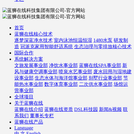
首页
蓝狮在线核心技术
逐梦深蓝净水技术
室内泳池恒温恒湿
1480水泵
研发制
造
冠派克家用智能舒适系统
生态治理与零排放核心技术
国际合作
系统解决方案
文旅发展事业部
净饮水事业部
蓝狮在线SPA事业部
新
风与健康空调事业部
喷泉水艺事业部
废水回用与湿地建
设事业部
生态水体与海洋馆事业部
别墅行业事业部
节
能热水事业部
数字体育事业部
二次供水事业部
场馆运
营事业部
全球项目
关于蓝狮在线
蓝狮在线介绍
蓝狮在线资质
DSL科技园
新闻&视频
联
系我们
董事长专栏
蓝狮在线产品
Language
中 文
English