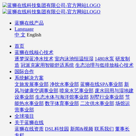
蓝狮在线产品
Language
中 文
English
首页
蓝狮在线核心技术
逐梦深蓝净水技术
室内泳池恒温恒湿
1480水泵
研发制
造
冠派克家用智能舒适系统
生态治理与低排放核心技术
国际合作
系统解决方案
文旅发展事业部
净饮水事业部
蓝狮在线SPA事业部
新
风与健康空调事业部
喷泉水艺事业部
废水回用与湿地建
设事业部
生态水体与海洋馆事业部
别墅行业事业部
节
能热水事业部
数字体育事业部
二次供水事业部
场馆运
营事业部
全球项目
关于蓝狮在线
蓝狮在线资质
DSL科技园
新闻&视频
联系我们
董事长
专栏