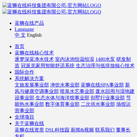
蓝狮在线产品
Language
中 文
English
首页
蓝狮在线核心技术
逐梦深蓝净水技术
室内泳池恒温恒湿
1480水泵
研发制
造
冠派克家用智能舒适系统
生态治理与低排放核心技术
国际合作
系统解决方案
文旅发展事业部
净饮水事业部
蓝狮在线SPA事业部
新
风与健康空调事业部
喷泉水艺事业部
废水回用与湿地建
设事业部
生态水体与海洋馆事业部
别墅行业事业部
节
能热水事业部
数字体育事业部
二次供水事业部
场馆运
营事业部
全球项目
关于蓝狮在线
蓝狮在线资质
DSL科技园
新闻&视频
联系我们
董事长
专栏