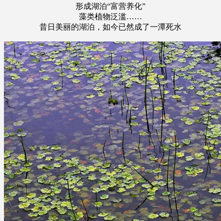
形成湖泊“富营养化”
藻类植物泛滥……
昔日美丽的湖泊，如今已然成了一潭死水