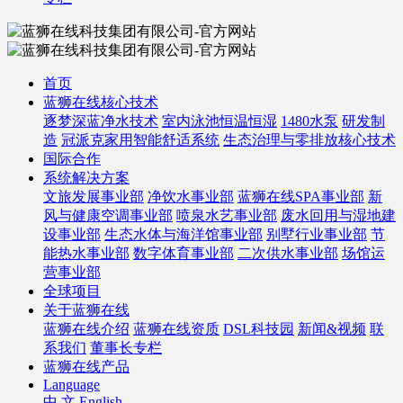
首页
蓝狮在线核心技术
逐梦深蓝净水技术
室内泳池恒温恒湿
1480水泵
研发制
造
冠派克家用智能舒适系统
生态治理与零排放核心技术
国际合作
系统解决方案
文旅发展事业部
净饮水事业部
蓝狮在线SPA事业部
新
风与健康空调事业部
喷泉水艺事业部
废水回用与湿地建
设事业部
生态水体与海洋馆事业部
别墅行业事业部
节
能热水事业部
数字体育事业部
二次供水事业部
场馆运
营事业部
全球项目
关于蓝狮在线
蓝狮在线介绍
蓝狮在线资质
DSL科技园
新闻&视频
联
系我们
董事长专栏
蓝狮在线产品
Language
中 文
English