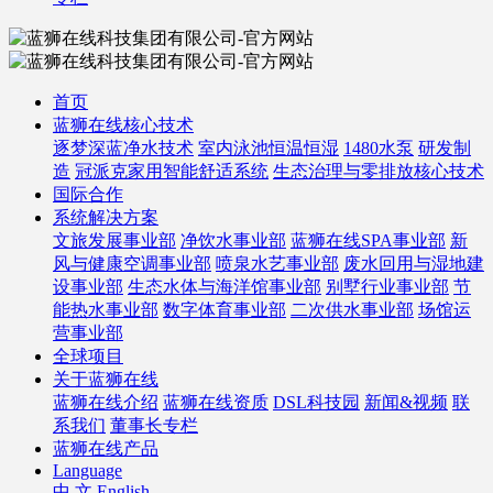
首页
蓝狮在线核心技术
逐梦深蓝净水技术
室内泳池恒温恒湿
1480水泵
研发制
造
冠派克家用智能舒适系统
生态治理与零排放核心技术
国际合作
系统解决方案
文旅发展事业部
净饮水事业部
蓝狮在线SPA事业部
新
风与健康空调事业部
喷泉水艺事业部
废水回用与湿地建
设事业部
生态水体与海洋馆事业部
别墅行业事业部
节
能热水事业部
数字体育事业部
二次供水事业部
场馆运
营事业部
全球项目
关于蓝狮在线
蓝狮在线介绍
蓝狮在线资质
DSL科技园
新闻&视频
联
系我们
董事长专栏
蓝狮在线产品
Language
中 文
English