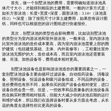
首先，做一个别墅泳池的费用，需要明确知道游泳池具
体尺寸大小，才能得到相应的土建费用。一般的计算方式是：
如长方形泳池：长度×宽度×深度，圆形泳池：3.14×（泳池直
径/2）²×深度；除了按照尺寸计算土建费用，如果您有设计图
纸，同样也可以根据您的设计图纸进行快速报价。
其次，别墅泳池的类型也会影响费用，比如说别墅泳池
的类型分为室内游泳池和室外游泳池，一般来说，室内游泳池
比室外游泳池的造价成本要高，因为室内游泳池需要上部的围
护建筑（包括建筑基础、主体、内外装修等），工程量比室外
游泳池无围护的大，造价成本高，而且室内游泳池还需要装
修、吊顶、加热设备等，费用成本相对更高。
别墅泳池设备也是影响游泳池造价的重要因素之一，一
套别墅泳池设备主要由循环过滤设备、自动投药设备、消毒设
备、照明设备、恒温设备和吸污设备组成，不同品牌的设备，
造价费用也有所不同，如果你买的国产设备会相对便宜，进口
设备自然会贵一些。但是，一些效率和品质兼备的泳池设备虽
然在购买时费用相对较高，但能大大减少你的泳池后期的运行
和维护成本，所以我们在选择设备时要从多方面去考虑，从长
远的角度去选择性价比更高的设备。