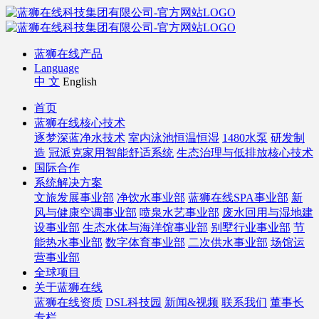
蓝狮在线产品
Language
中 文
English
首页
蓝狮在线核心技术
逐梦深蓝净水技术
室内泳池恒温恒湿
1480水泵
研发制
造
冠派克家用智能舒适系统
生态治理与低排放核心技术
国际合作
系统解决方案
文旅发展事业部
净饮水事业部
蓝狮在线SPA事业部
新
风与健康空调事业部
喷泉水艺事业部
废水回用与湿地建
设事业部
生态水体与海洋馆事业部
别墅行业事业部
节
能热水事业部
数字体育事业部
二次供水事业部
场馆运
营事业部
全球项目
关于蓝狮在线
蓝狮在线资质
DSL科技园
新闻&视频
联系我们
董事长
专栏