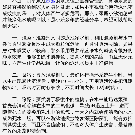
不过，别墅家庭
泳池
的水质也是需要管理的，泳池水质的
好坏直接影响到家人的身体健康，如果不重视就会使游泳池变
成蚊虫的乐土，对人体产生诸多危害。那么，家庭小泳池怎样
才能净化水质呢？以下是小乐多年的经验分享，希望可以帮助
到大家~
一、混凝：混凝剂又叫游泳池净水剂，利用混凝剂与水中
杂质通过絮凝反应生成大颗粒沉淀物，再通过吸污去除。如果
您对水质要求比较高，那么采用逐梦深蓝净水剂就会有很好的
净水效果，能够去除水质异色，提高水质的亮度，而且天然无
味，不产生化学品残留，让你的泳池水质更干净健康。
二、吸污：投放混凝剂后，最好运行循环系统半小时。当
水中出现絮状沉淀后，要静止6～8小时，再用吸污设备把沉淀
物排出。吸污时要耐心细致，不要时间太长（2小时内）。
三、除藻：藻类属于极微小的植物，在水中能迅速繁殖，
首先会消耗溶解在水中的二氧化碳，导致pH迅速上升，进而
随着死亡的藻类消耗水中的氧气，一天之内就会使清澈的池水
成为死水一坛。可以在游泳池投放逐梦深蓝除藻剂，能有效抑
制藻类生长，而且不含硫酸铜，不会对人体产生伤害，是健康
有效的杀藻抑藻药剂。