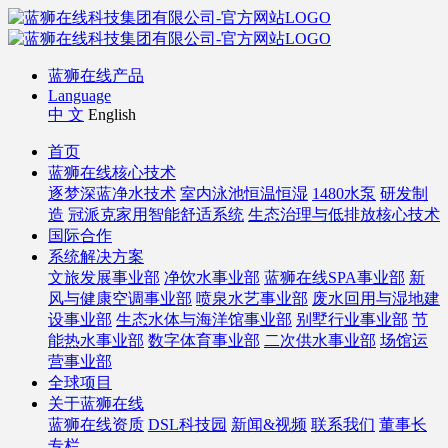
蓝狮在线产品
Language
中 文
English
首页
蓝狮在线核心技术
逐梦深蓝净水技术
室内泳池恒温恒湿
1480水泵
研发制
造
冠派克家用智能舒适系统
生态治理与低排放核心技术
国际合作
系统解决方案
文旅发展事业部
净饮水事业部
蓝狮在线SPA事业部
新
风与健康空调事业部
喷泉水艺事业部
废水回用与湿地建
设事业部
生态水体与海洋馆事业部
别墅行业事业部
节
能热水事业部
数字体育事业部
二次供水事业部
场馆运
营事业部
全球项目
关于蓝狮在线
蓝狮在线资质
DSL科技园
新闻&视频
联系我们
董事长
专栏