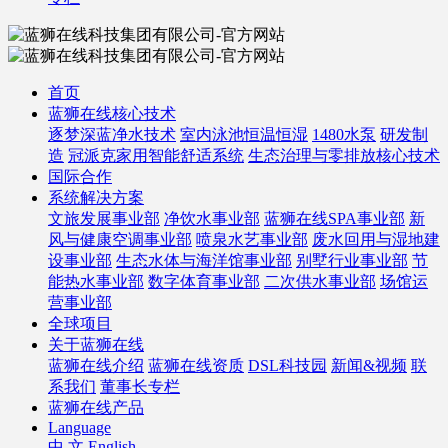
首页
蓝狮在线核心技术
逐梦深蓝净水技术
室内泳池恒温恒湿
1480水泵
研发制
造
冠派克家用智能舒适系统
生态治理与零排放核心技术
国际合作
系统解决方案
文旅发展事业部
净饮水事业部
蓝狮在线SPA事业部
新
风与健康空调事业部
喷泉水艺事业部
废水回用与湿地建
设事业部
生态水体与海洋馆事业部
别墅行业事业部
节
能热水事业部
数字体育事业部
二次供水事业部
场馆运
营事业部
全球项目
关于蓝狮在线
蓝狮在线介绍
蓝狮在线资质
DSL科技园
新闻&视频
联
系我们
董事长专栏
蓝狮在线产品
Language
中 文
English