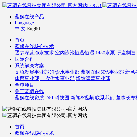
蓝狮在线产品
Language
中 文
English
首页
蓝狮在线核心技术
逐梦深蓝净水技术
室内泳池恒温恒湿
1480水泵
研发制造
国际合作
系统解决方案
文旅发展事业部
净饮水事业部
蓝狮在线SPA事业部
新风
体育事业部
二次供水事业部
场馆运营事业部
全球项目
关于蓝狮在线
蓝狮在线资质
DSL科技园
新闻&视频
联系我们
董事长专
首页
蓝狮在线核心技术