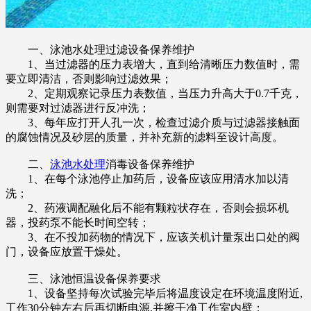
一、泳池水处理过滤设备保养维护
1、当过滤器的压力表增大，直到给清晰压力数值时，需
要立即清洁，否则影响过滤效果；
2、定期观察记录压力表数值，当压力升高大于0.7千克，
则需要对过滤器进行反冲洗；
3、每年应打开人孔一次，检查过滤介质与过滤器接触面
的腐蚀情况及砂层的质量，并补充新的滤料至设计高度。
二、
泳池水处理
消毒设备保养维护
1、在每个泳池停止加药后，设备应该应用清水加以清
洗；
2、药液调配融化后不能有颗粒状存在，否则会损坏机
器，投药泵不能长时间空转；
3、在不投加药物的情况下，应该关机计量泵出口处的阀
门，设备应放置干燥处。
三、泳池恒温设备保养要求
1、设备坚持每次试验完毕后将温度设定在环境温度附近,
工作30分钟左右后再切断电源,并擦干净工作室内壁；