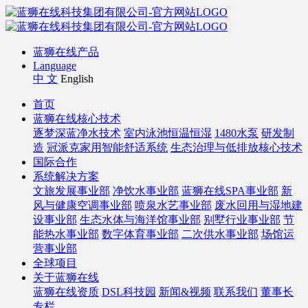
蓝狮在线产品
Language
中 文
English
首页
蓝狮在线核心技术
逐梦深蓝净水技术
室内泳池恒温恒湿
1480水泵
研发制
造
冠派克家用智能舒适系统
生态治理与低排放核心技术
国际合作
系统解决方案
文旅发展事业部
净饮水事业部
蓝狮在线SPA事业部
新
风与健康空调事业部
喷泉水艺事业部
废水回用与湿地建
设事业部
生态水体与海洋馆事业部
别墅行业事业部
节
能热水事业部
数字体育事业部
二次供水事业部
场馆运
营事业部
全球项目
关于蓝狮在线
蓝狮在线资质
DSL科技园
新闻&视频
联系我们
董事长
专栏