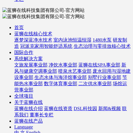
首页
蓝狮在线核心技术
逐梦深蓝净水技术
室内泳池恒温恒湿
1480水泵
研发制
造
冠派克家用智能舒适系统
生态治理与零排放核心技术
国际合作
系统解决方案
文旅发展事业部
净饮水事业部
蓝狮在线SPA事业部
新
风与健康空调事业部
喷泉水艺事业部
废水回用与湿地建
设事业部
生态水体与海洋馆事业部
别墅行业事业部
节
能热水事业部
数字体育事业部
二次供水事业部
场馆运
营事业部
全球项目
关于蓝狮在线
蓝狮在线介绍
蓝狮在线资质
DSL科技园
新闻&视频
联
系我们
董事长专栏
蓝狮在线产品
Language
中 文
English