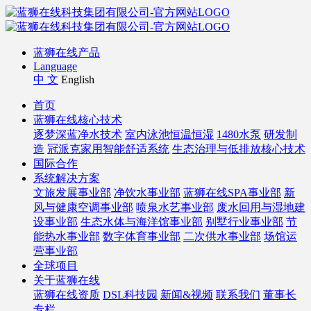
蓝狮在线产品
Language
中 文
English
首页
蓝狮在线核心技术
逐梦深蓝净水技术
室内泳池恒温恒湿
1480水泵
研发制
造
冠派克家用智能舒适系统
生态治理与低排放核心技术
国际合作
系统解决方案
文旅发展事业部
净饮水事业部
蓝狮在线SPA事业部
新
风与健康空调事业部
喷泉水艺事业部
废水回用与湿地建
设事业部
生态水体与海洋馆事业部
别墅行业事业部
节
能热水事业部
数字体育事业部
二次供水事业部
场馆运
营事业部
全球项目
关于蓝狮在线
蓝狮在线资质
DSL科技园
新闻&视频
联系我们
董事长
专栏