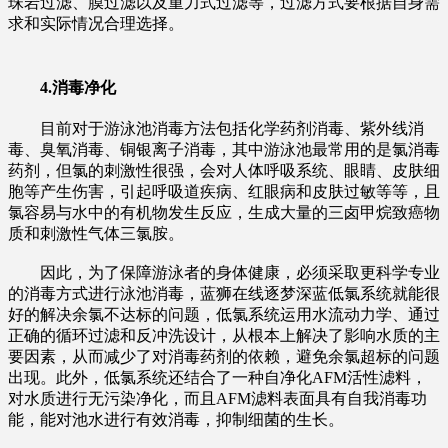
珠岩过滤、膜过滤以及重力式过滤等，过滤方式要根据自身需
求和实际情况合理选择。
4.消毒净化
目前对于游泳池消毒方法包括化学药剂消毒、紫外线消
毒、臭氧消毒、铜银离子消毒，其中游泳池最常用的是氯消毒
药剂，但氯的刺激性很强，会对人体呼吸系统、眼睛、皮肤细
胞等产生伤害，引起呼吸道疾病、红眼病和皮肤过敏等等，且
氯容易与水中的有机物发生反应，生成大量的三卤甲烷致癌物
质和刺激性气体三氯胺。
因此，为了保障游泳者的身体健康，必须采取更科学专业
的消毒方式进行泳池消毒，蓝狮在线逐梦深蓝低氯系统就能很
好的解决余氯不达标的问题，低氯系统运用水流动力学、通过
正确的循环过滤和反冲洗设计，从根本上解决了影响水质的主
要因素，从而减少了对消毒药剂的依赖，避免余氯超标的问题
出现。此外，低氯系统还结合了一种自净化AFM活性滤料，
对水质进行无污染净化，而且AFM滤料表面具有自我消毒功
能，能对池水进行有效消毒，抑制细菌的生长。