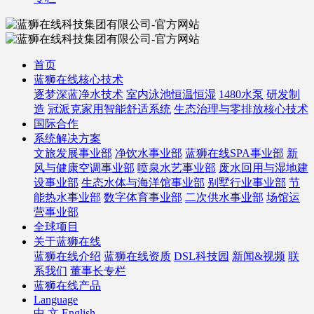
首页
蓝狮在线核心技术
逐梦深蓝净水技术
室内泳池恒温恒湿
1480水泵
研发制
造
冠派克家用智能舒适系统
生态治理与零排放核心技术
国际合作
系统解决方案
文旅发展事业部
净饮水事业部
蓝狮在线SPA事业部
新
风与健康空调事业部
喷泉水艺事业部
废水回用与湿地建
设事业部
生态水体与海洋馆事业部
别墅行业事业部
节
能热水事业部
数字体育事业部
二次供水事业部
场馆运
营事业部
全球项目
关于蓝狮在线
蓝狮在线介绍
蓝狮在线资质
DSL科技园
新闻&视频
联
系我们
董事长专栏
蓝狮在线产品
Language
中 文
English