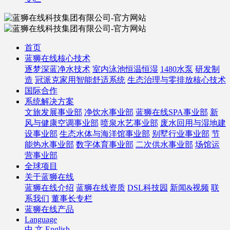
首页
蓝狮在线核心技术
逐梦深蓝净水技术
室内泳池恒温恒湿
1480水泵
研发制
造
冠派克家用智能舒适系统
生态治理与零排放核心技术
国际合作
系统解决方案
文旅发展事业部
净饮水事业部
蓝狮在线SPA事业部
新
风与健康空调事业部
喷泉水艺事业部
废水回用与湿地建
设事业部
生态水体与海洋馆事业部
别墅行业事业部
节
能热水事业部
数字体育事业部
二次供水事业部
场馆运
营事业部
全球项目
关于蓝狮在线
蓝狮在线介绍
蓝狮在线资质
DSL科技园
新闻&视频
联
系我们
董事长专栏
蓝狮在线产品
Language
中 文
English