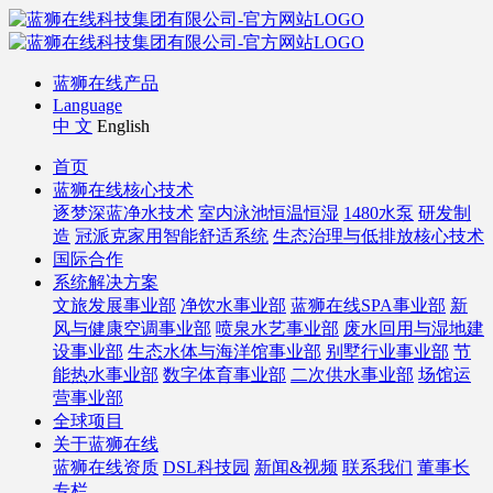
蓝狮在线产品
Language
中 文
English
首页
蓝狮在线核心技术
逐梦深蓝净水技术
室内泳池恒温恒湿
1480水泵
研发制
造
冠派克家用智能舒适系统
生态治理与低排放核心技术
国际合作
系统解决方案
文旅发展事业部
净饮水事业部
蓝狮在线SPA事业部
新
风与健康空调事业部
喷泉水艺事业部
废水回用与湿地建
设事业部
生态水体与海洋馆事业部
别墅行业事业部
节
能热水事业部
数字体育事业部
二次供水事业部
场馆运
营事业部
全球项目
关于蓝狮在线
蓝狮在线资质
DSL科技园
新闻&视频
联系我们
董事长
专栏