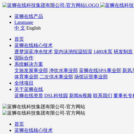
蓝狮在线产品
Language
中 文
English
首页
蓝狮在线核心技术
逐梦深蓝净水技术
室内泳池恒温恒湿
1480水泵
研发制造
国际合作
系统解决方案
文旅发展事业部
净饮水事业部
蓝狮在线SPA事业部
新风
体育事业部
二次供水事业部
场馆运营事业部
全球项目
关于蓝狮在线
蓝狮在线资质
DSL科技园
新闻&视频
联系我们
董事长专
首页
蓝狮在线核心技术