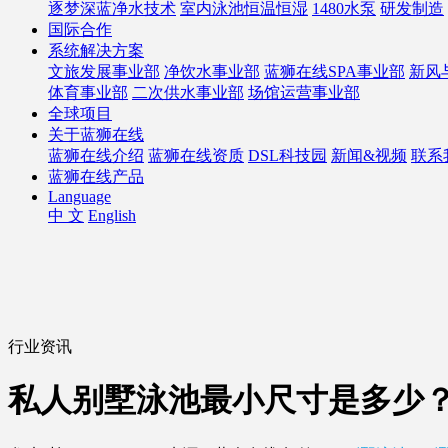
逐梦深蓝净水技术
室内泳池恒温恒湿
1480水泵
研发制造
国际合作
系统解决方案
文旅发展事业部
净饮水事业部
蓝狮在线SPA事业部
新风
体育事业部
二次供水事业部
场馆运营事业部
全球项目
关于蓝狮在线
蓝狮在线介绍
蓝狮在线资质
DSL科技园
新闻&视频
联系
蓝狮在线产品
Language
中 文
English
行业资讯
私人别墅泳池最小尺寸是多少