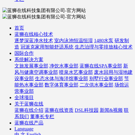
首页
蓝狮在线核心技术
逐梦深蓝净水技术
室内泳池恒温恒湿
1480水泵
研发制
造
冠派克家用智能舒适系统
生态治理与零排放核心技术
国际合作
系统解决方案
文旅发展事业部
净饮水事业部
蓝狮在线SPA事业部
新
风与健康空调事业部
喷泉水艺事业部
废水回用与湿地建
设事业部
生态水体与海洋馆事业部
别墅行业事业部
节
能热水事业部
数字体育事业部
二次供水事业部
场馆运
营事业部
全球项目
关于蓝狮在线
蓝狮在线介绍
蓝狮在线资质
DSL科技园
新闻&视频
联
系我们
董事长专栏
蓝狮在线产品
Language
中 文
English