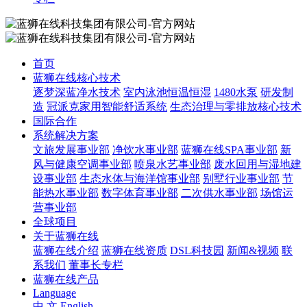
首页
蓝狮在线核心技术
逐梦深蓝净水技术
室内泳池恒温恒湿
1480水泵
研发制
造
冠派克家用智能舒适系统
生态治理与零排放核心技术
国际合作
系统解决方案
文旅发展事业部
净饮水事业部
蓝狮在线SPA事业部
新
风与健康空调事业部
喷泉水艺事业部
废水回用与湿地建
设事业部
生态水体与海洋馆事业部
别墅行业事业部
节
能热水事业部
数字体育事业部
二次供水事业部
场馆运
营事业部
全球项目
关于蓝狮在线
蓝狮在线介绍
蓝狮在线资质
DSL科技园
新闻&视频
联
系我们
董事长专栏
蓝狮在线产品
Language
中 文
English