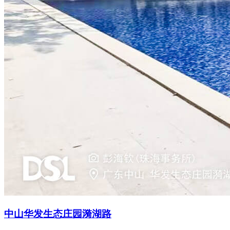
中山华发生态庄园漪湖路