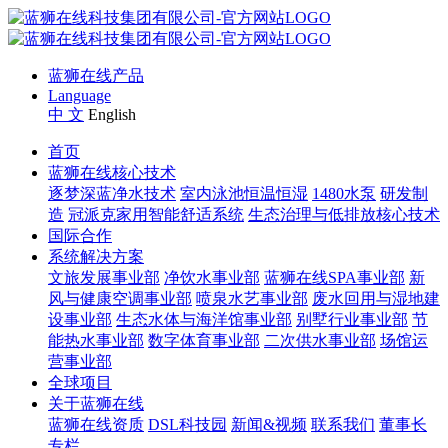
蓝狮在线产品
Language
中 文
English
首页
蓝狮在线核心技术
逐梦深蓝净水技术
室内泳池恒温恒湿
1480水泵
研发制
造
冠派克家用智能舒适系统
生态治理与低排放核心技术
国际合作
系统解决方案
文旅发展事业部
净饮水事业部
蓝狮在线SPA事业部
新
风与健康空调事业部
喷泉水艺事业部
废水回用与湿地建
设事业部
生态水体与海洋馆事业部
别墅行业事业部
节
能热水事业部
数字体育事业部
二次供水事业部
场馆运
营事业部
全球项目
关于蓝狮在线
蓝狮在线资质
DSL科技园
新闻&视频
联系我们
董事长
专栏