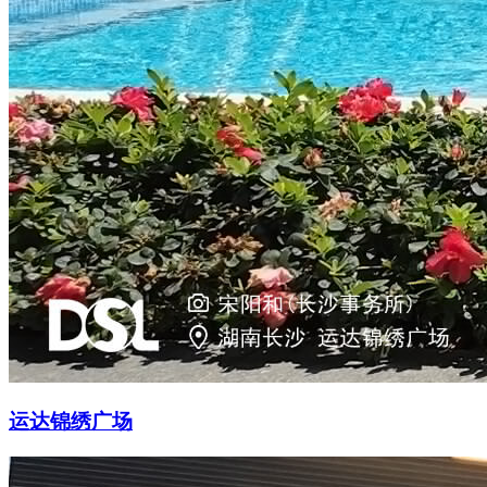
运达锦绣广场