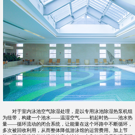
对于室内泳池空气除湿处理，是以专用泳池除湿热泵机组
为纽带，构建一个池水——温湿空气——初起时热——池水热
量——循环流动的闭合系统，让能量在这个环路中不断循环，
多次被回收利用，从而整体降低游泳馆的运营费用。加上节