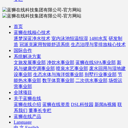
首页
蓝狮在线核心技术
逐梦深蓝净水技术
室内泳池恒温恒湿
1480水泵
研发制
造
冠派克家用智能舒适系统
生态治理与零排放核心技术
国际合作
系统解决方案
文旅发展事业部
净饮水事业部
蓝狮在线SPA事业部
新
风与健康空调事业部
喷泉水艺事业部
废水回用与湿地建
设事业部
生态水体与海洋馆事业部
别墅行业事业部
节
能热水事业部
数字体育事业部
二次供水事业部
场馆运
营事业部
全球项目
关于蓝狮在线
蓝狮在线介绍
蓝狮在线资质
DSL科技园
新闻&视频
联
系我们
董事长专栏
蓝狮在线产品
Language
中 文
English