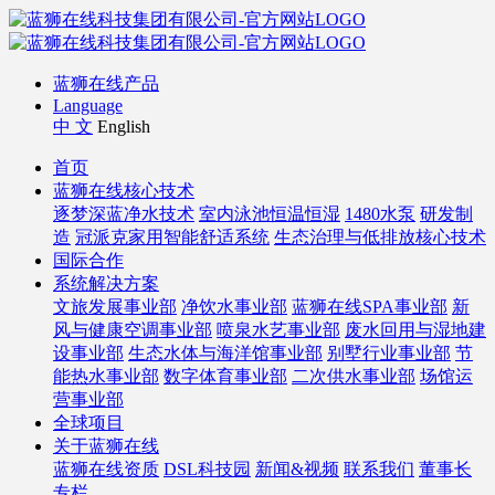
蓝狮在线产品
Language
中 文
English
首页
蓝狮在线核心技术
逐梦深蓝净水技术
室内泳池恒温恒湿
1480水泵
研发制
造
冠派克家用智能舒适系统
生态治理与低排放核心技术
国际合作
系统解决方案
文旅发展事业部
净饮水事业部
蓝狮在线SPA事业部
新
风与健康空调事业部
喷泉水艺事业部
废水回用与湿地建
设事业部
生态水体与海洋馆事业部
别墅行业事业部
节
能热水事业部
数字体育事业部
二次供水事业部
场馆运
营事业部
全球项目
关于蓝狮在线
蓝狮在线资质
DSL科技园
新闻&视频
联系我们
董事长
专栏