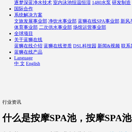
逐梦深蓝净水技术
室内泳池恒温恒湿
1480水泵
研发制造
国际合作
系统解决方案
文旅发展事业部
净饮水事业部
蓝狮在线SPA事业部
新风
体育事业部
二次供水事业部
场馆运营事业部
全球项目
关于蓝狮在线
蓝狮在线介绍
蓝狮在线资质
DSL科技园
新闻&视频
联系
蓝狮在线产品
Language
中 文
English
行业资讯
什么是按摩SPA池，按摩SPA