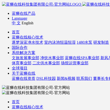
蓝狮在线产品
Language
中 文
English
首页
蓝狮在线核心技术
逐梦深蓝净水技术
室内泳池恒温恒湿
1480水泵
研发制造
国际合作
系统解决方案
文旅发展事业部
净饮水事业部
蓝狮在线SPA事业部
新风
体育事业部
二次供水事业部
场馆运营事业部
全球项目
关于蓝狮在线
蓝狮在线资质
DSL科技园
新闻&视频
联系我们
董事长专
首页
蓝狮在线核心技术