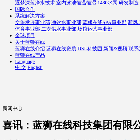
逐梦深蓝净水技术
室内泳池恒温恒湿
1480水泵
研发制造
国际合作
系统解决方案
文旅发展事业部
净饮水事业部
蓝狮在线SPA事业部
新风
体育事业部
二次供水事业部
场馆运营事业部
全球项目
关于蓝狮在线
蓝狮在线介绍
蓝狮在线资质
DSL科技园
新闻&视频
联系
蓝狮在线产品
Language
中 文
English
新闻中心
喜讯：蓝狮在线科技集团有限公