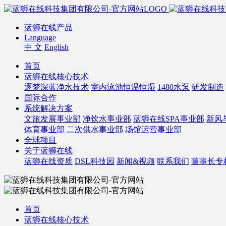
蓝狮在线产品
Language
中 文
English
首页
蓝狮在线核心技术
逐梦深蓝净水技术
室内泳池恒温恒湿
1480水泵
研发制造
国际合作
系统解决方案
文旅发展事业部
净饮水事业部
蓝狮在线SPA事业部
新风
体育事业部
二次供水事业部
场馆运营事业部
全球项目
关于蓝狮在线
蓝狮在线资质
DSL科技园
新闻&视频
联系我们
董事长专
首页
蓝狮在线核心技术