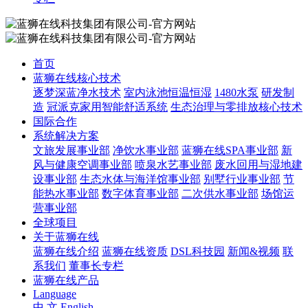
首页
蓝狮在线核心技术
逐梦深蓝净水技术
室内泳池恒温恒湿
1480水泵
研发制
造
冠派克家用智能舒适系统
生态治理与零排放核心技术
国际合作
系统解决方案
文旅发展事业部
净饮水事业部
蓝狮在线SPA事业部
新
风与健康空调事业部
喷泉水艺事业部
废水回用与湿地建
设事业部
生态水体与海洋馆事业部
别墅行业事业部
节
能热水事业部
数字体育事业部
二次供水事业部
场馆运
营事业部
全球项目
关于蓝狮在线
蓝狮在线介绍
蓝狮在线资质
DSL科技园
新闻&视频
联
系我们
董事长专栏
蓝狮在线产品
Language
中 文
English