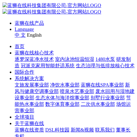
蓝狮在线产品
Language
中 文
English
首页
蓝狮在线核心技术
逐梦深蓝净水技术
室内泳池恒温恒湿
1480水泵
研发制
造
冠派克家用智能舒适系统
生态治理与低排放核心技术
国际合作
系统解决方案
文旅发展事业部
净饮水事业部
蓝狮在线SPA事业部
新
风与健康空调事业部
喷泉水艺事业部
废水回用与湿地建
设事业部
生态水体与海洋馆事业部
别墅行业事业部
节
能热水事业部
数字体育事业部
二次供水事业部
场馆运
营事业部
全球项目
关于蓝狮在线
蓝狮在线资质
DSL科技园
新闻&视频
联系我们
董事长
专栏