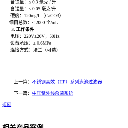
含铁量：≤ 0.3 毫克 / 升
含锰量：≤ 0.05 毫克/升
硬度：120mg/L（CaCO3）
细菌总数：≤ 2000 个/mL
3. 工作条件
电压：220V±20V，50Hz
设备承压：≤ 0.6MPa
连接方式：法兰（可选）
上一篇：
不锈钢高效（HF）系列泳池过滤器
下一篇：
中压紫外线杀菌系统
返回
相关产品案例