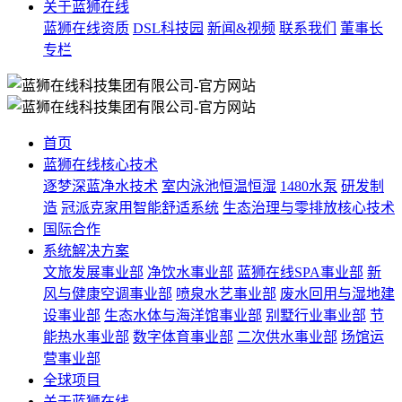
关于蓝狮在线
蓝狮在线资质
DSL科技园
新闻&视频
联系我们
董事长
专栏
首页
蓝狮在线核心技术
逐梦深蓝净水技术
室内泳池恒温恒湿
1480水泵
研发制
造
冠派克家用智能舒适系统
生态治理与零排放核心技术
国际合作
系统解决方案
文旅发展事业部
净饮水事业部
蓝狮在线SPA事业部
新
风与健康空调事业部
喷泉水艺事业部
废水回用与湿地建
设事业部
生态水体与海洋馆事业部
别墅行业事业部
节
能热水事业部
数字体育事业部
二次供水事业部
场馆运
营事业部
全球项目
关于蓝狮在线