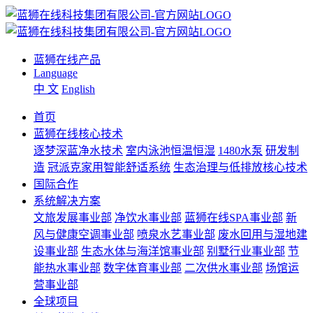
蓝狮在线产品
Language
中 文
English
首页
蓝狮在线核心技术
逐梦深蓝净水技术
室内泳池恒温恒湿
1480水泵
研发制
造
冠派克家用智能舒适系统
生态治理与低排放核心技术
国际合作
系统解决方案
文旅发展事业部
净饮水事业部
蓝狮在线SPA事业部
新
风与健康空调事业部
喷泉水艺事业部
废水回用与湿地建
设事业部
生态水体与海洋馆事业部
别墅行业事业部
节
能热水事业部
数字体育事业部
二次供水事业部
场馆运
营事业部
全球项目