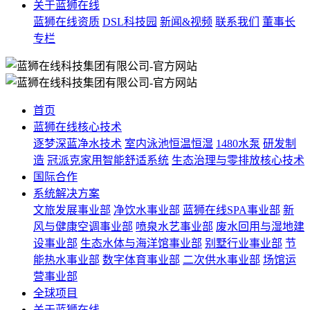
关于蓝狮在线
蓝狮在线资质
DSL科技园
新闻&视频
联系我们
董事长
专栏
首页
蓝狮在线核心技术
逐梦深蓝净水技术
室内泳池恒温恒湿
1480水泵
研发制
造
冠派克家用智能舒适系统
生态治理与零排放核心技术
国际合作
系统解决方案
文旅发展事业部
净饮水事业部
蓝狮在线SPA事业部
新
风与健康空调事业部
喷泉水艺事业部
废水回用与湿地建
设事业部
生态水体与海洋馆事业部
别墅行业事业部
节
能热水事业部
数字体育事业部
二次供水事业部
场馆运
营事业部
全球项目
关于蓝狮在线