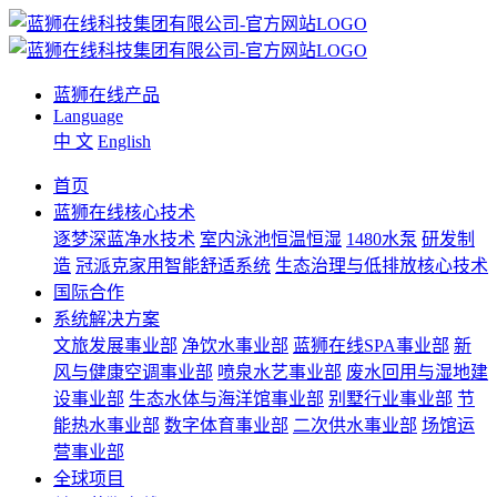
蓝狮在线产品
Language
中 文
English
首页
蓝狮在线核心技术
逐梦深蓝净水技术
室内泳池恒温恒湿
1480水泵
研发制
造
冠派克家用智能舒适系统
生态治理与低排放核心技术
国际合作
系统解决方案
文旅发展事业部
净饮水事业部
蓝狮在线SPA事业部
新
风与健康空调事业部
喷泉水艺事业部
废水回用与湿地建
设事业部
生态水体与海洋馆事业部
别墅行业事业部
节
能热水事业部
数字体育事业部
二次供水事业部
场馆运
营事业部
全球项目