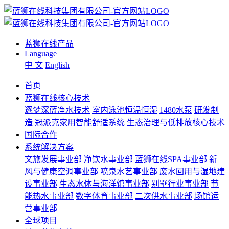
蓝狮在线产品
Language
中 文
English
首页
蓝狮在线核心技术
逐梦深蓝净水技术
室内泳池恒温恒湿
1480水泵
研发制
造
冠派克家用智能舒适系统
生态治理与低排放核心技术
国际合作
系统解决方案
文旅发展事业部
净饮水事业部
蓝狮在线SPA事业部
新
风与健康空调事业部
喷泉水艺事业部
废水回用与湿地建
设事业部
生态水体与海洋馆事业部
别墅行业事业部
节
能热水事业部
数字体育事业部
二次供水事业部
场馆运
营事业部
全球项目