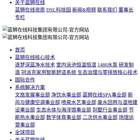
关于蓝狮在线
蓝狮在线资质
DSL科技园
新闻&视频
联系我们
董事长
专栏
首页
蓝狮在线核心技术
逐梦深蓝净水技术
室内泳池恒温恒湿
1480水泵
研发制
造
冠派克家用智能舒适系统
生态治理与零排放核心技术
国际合作
系统解决方案
文旅发展事业部
净饮水事业部
蓝狮在线SPA事业部
新
风与健康空调事业部
喷泉水艺事业部
废水回用与湿地建
设事业部
生态水体与海洋馆事业部
别墅行业事业部
节
能热水事业部
数字体育事业部
二次供水事业部
场馆运
营事业部
全球项目
关于蓝狮在线