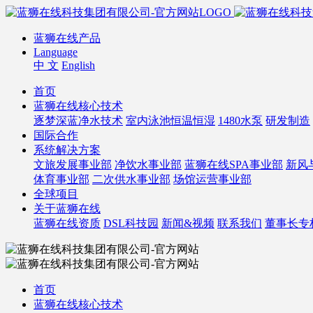
蓝狮在线产品
Language
中 文
English
首页
蓝狮在线核心技术
逐梦深蓝净水技术
室内泳池恒温恒湿
1480水泵
研发制造
国际合作
系统解决方案
文旅发展事业部
净饮水事业部
蓝狮在线SPA事业部
新风
体育事业部
二次供水事业部
场馆运营事业部
全球项目
关于蓝狮在线
蓝狮在线资质
DSL科技园
新闻&视频
联系我们
董事长专
首页
蓝狮在线核心技术