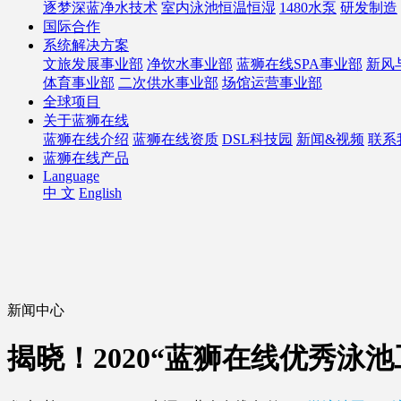
逐梦深蓝净水技术
室内泳池恒温恒湿
1480水泵
研发制造
国际合作
系统解决方案
文旅发展事业部
净饮水事业部
蓝狮在线SPA事业部
新风
体育事业部
二次供水事业部
场馆运营事业部
全球项目
关于蓝狮在线
蓝狮在线介绍
蓝狮在线资质
DSL科技园
新闻&视频
联系
蓝狮在线产品
Language
中 文
English
新闻中心
揭晓！2020“蓝狮在线优秀泳