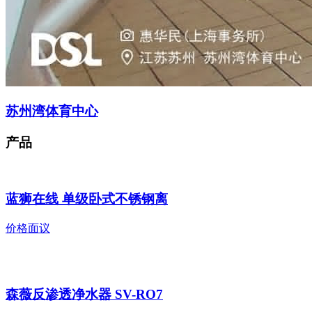
苏州湾体育中心
产品
蓝狮在线 单级卧式不锈钢离
价格面议
森薇反渗透净水器 SV-RO7