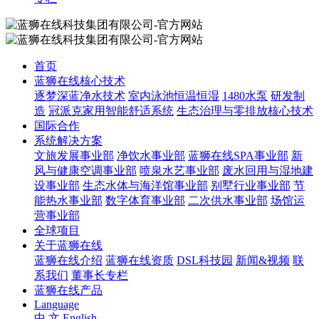
首页
蓝狮在线核心技术
逐梦深蓝净水技术
室内泳池恒温恒湿
1480水泵
研发制
造
冠派克家用智能舒适系统
生态治理与零排放核心技术
国际合作
系统解决方案
文旅发展事业部
净饮水事业部
蓝狮在线SPA事业部
新
风与健康空调事业部
喷泉水艺事业部
废水回用与湿地建
设事业部
生态水体与海洋馆事业部
别墅行业事业部
节
能热水事业部
数字体育事业部
二次供水事业部
场馆运
营事业部
全球项目
关于蓝狮在线
蓝狮在线介绍
蓝狮在线资质
DSL科技园
新闻&视频
联
系我们
董事长专栏
蓝狮在线产品
Language
中 文
English