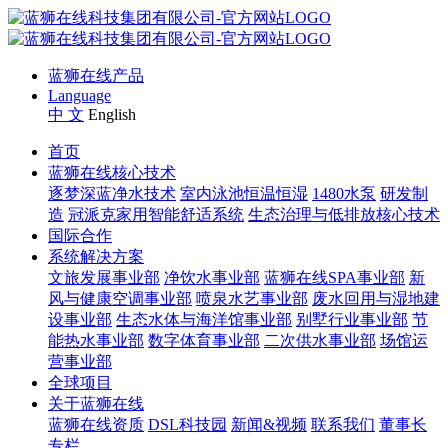
蓝狮在线产品
Language
中 文
English
首页
蓝狮在线核心技术
逐梦深蓝净水技术
室内泳池恒温恒湿
1480水泵
研发制
造
冠派克家用智能舒适系统
生态治理与低排放核心技术
国际合作
系统解决方案
文旅发展事业部
净饮水事业部
蓝狮在线SPA事业部
新
风与健康空调事业部
喷泉水艺事业部
废水回用与湿地建
设事业部
生态水体与海洋馆事业部
别墅行业事业部
节
能热水事业部
数字体育事业部
二次供水事业部
场馆运
营事业部
全球项目
关于蓝狮在线
蓝狮在线资质
DSL科技园
新闻&视频
联系我们
董事长
专栏