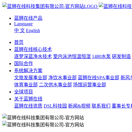
蓝狮在线产品
Language
中 文
English
首页
蓝狮在线核心技术
逐梦深蓝净水技术
室内泳池恒温恒湿
1480水泵
研发制造
国际合作
系统解决方案
文旅发展事业部
净饮水事业部
蓝狮在线SPA事业部
新风
体育事业部
二次供水事业部
场馆运营事业部
全球项目
关于蓝狮在线
蓝狮在线资质
DSL科技园
新闻&视频
联系我们
董事长专