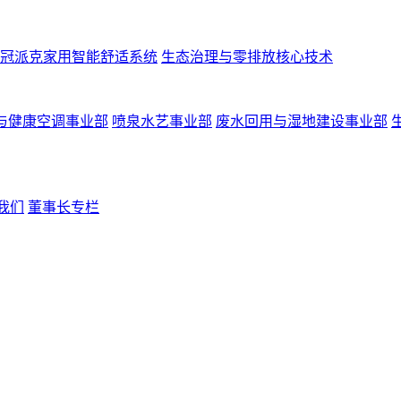
冠派克家用智能舒适系统
生态治理与零排放核心技术
与健康空调事业部
喷泉水艺事业部
废水回用与湿地建设事业部
我们
董事长专栏