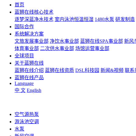
首页
蓝狮在线核心技术
逐梦深蓝净水技术
室内泳池恒温恒湿
1480水泵
研发制造
国际合作
系统解决方案
文旅发展事业部
净饮水事业部
蓝狮在线SPA事业部
新风
体育事业部
二次供水事业部
场馆运营事业部
全球项目
关于蓝狮在线
蓝狮在线介绍
蓝狮在线资质
DSL科技园
新闻&视频
联系
蓝狮在线产品
Language
中 文
English
空气源热泵
游泳池空调
水泵