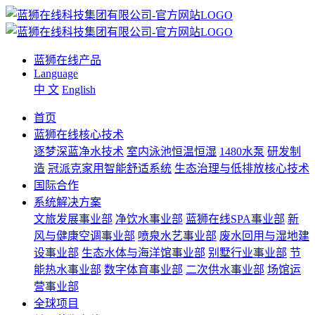
蓝狮在线产品
Language
中 文
English
首页
蓝狮在线核心技术
逐梦深蓝净水技术
室内泳池恒温恒湿
1480水泵
研发制
造
冠派克家用智能舒适系统
生态治理与低排放核心技术
国际合作
系统解决方案
文旅发展事业部
净饮水事业部
蓝狮在线SPA事业部
新
风与健康空调事业部
喷泉水艺事业部
废水回用与湿地建
设事业部
生态水体与海洋馆事业部
别墅行业事业部
节
能热水事业部
数字体育事业部
二次供水事业部
场馆运
营事业部
全球项目