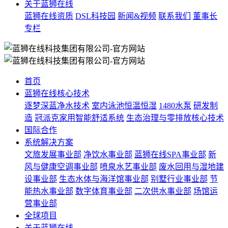
关于蓝狮在线
蓝狮在线资质
DSL科技园
新闻&视频
联系我们
董事长
专栏
首页
蓝狮在线核心技术
逐梦深蓝净水技术
室内泳池恒温恒湿
1480水泵
研发制
造
冠派克家用智能舒适系统
生态治理与零排放核心技术
国际合作
系统解决方案
文旅发展事业部
净饮水事业部
蓝狮在线SPA事业部
新
风与健康空调事业部
喷泉水艺事业部
废水回用与湿地建
设事业部
生态水体与海洋馆事业部
别墅行业事业部
节
能热水事业部
数字体育事业部
二次供水事业部
场馆运
营事业部
全球项目
关于蓝狮在线