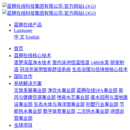
蓝狮在线产品
Language
中 文
English
首页
蓝狮在线核心技术
逐梦深蓝净水技术
室内泳池恒温恒湿
1480水泵
研发制
造
冠派克家用智能舒适系统
生态治理与低排放核心技术
国际合作
系统解决方案
文旅发展事业部
净饮水事业部
蓝狮在线SPA事业部
新
风与健康空调事业部
喷泉水艺事业部
废水回用与湿地建
设事业部
生态水体与海洋馆事业部
别墅行业事业部
节
能热水事业部
数字体育事业部
二次供水事业部
场馆运
营事业部
全球项目