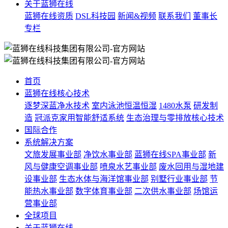
关于蓝狮在线
蓝狮在线资质
DSL科技园
新闻&视频
联系我们
董事长
专栏
首页
蓝狮在线核心技术
逐梦深蓝净水技术
室内泳池恒温恒湿
1480水泵
研发制
造
冠派克家用智能舒适系统
生态治理与零排放核心技术
国际合作
系统解决方案
文旅发展事业部
净饮水事业部
蓝狮在线SPA事业部
新
风与健康空调事业部
喷泉水艺事业部
废水回用与湿地建
设事业部
生态水体与海洋馆事业部
别墅行业事业部
节
能热水事业部
数字体育事业部
二次供水事业部
场馆运
营事业部
全球项目
关于蓝狮在线