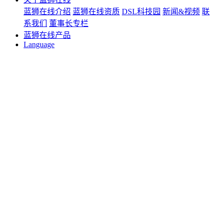
蓝狮在线介绍
蓝狮在线资质
DSL科技园
新闻&视频
联
系我们
董事长专栏
蓝狮在线产品
Language
中 文
English
空气源热泵
游泳池空调
水泵
新风空调
直饮水
水处理设备
机加工产品
中污水处理设备
泳池设备