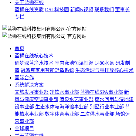
关于蓝狮在线
蓝狮在线资质
DSL科技园
新闻&视频
联系我们
董事长
专栏
首页
蓝狮在线核心技术
逐梦深蓝净水技术
室内泳池恒温恒湿
1480水泵
研发制
造
冠派克家用智能舒适系统
生态治理与零排放核心技术
国际合作
系统解决方案
文旅发展事业部
净饮水事业部
蓝狮在线SPA事业部
新
风与健康空调事业部
喷泉水艺事业部
废水回用与湿地建
设事业部
生态水体与海洋馆事业部
别墅行业事业部
节
能热水事业部
数字体育事业部
二次供水事业部
场馆运
营事业部
全球项目
关于蓝狮在线