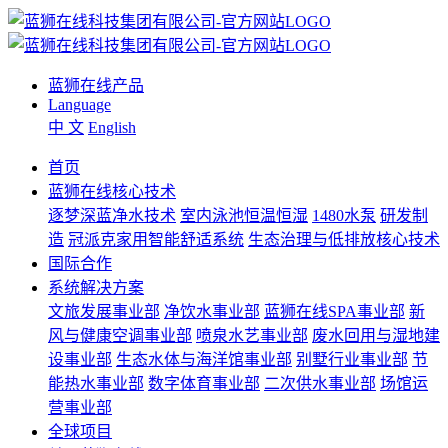
蓝狮在线产品
Language
中 文
English
首页
蓝狮在线核心技术
逐梦深蓝净水技术
室内泳池恒温恒湿
1480水泵
研发制
造
冠派克家用智能舒适系统
生态治理与低排放核心技术
国际合作
系统解决方案
文旅发展事业部
净饮水事业部
蓝狮在线SPA事业部
新
风与健康空调事业部
喷泉水艺事业部
废水回用与湿地建
设事业部
生态水体与海洋馆事业部
别墅行业事业部
节
能热水事业部
数字体育事业部
二次供水事业部
场馆运
营事业部
全球项目