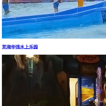
芜湖华强水上乐园