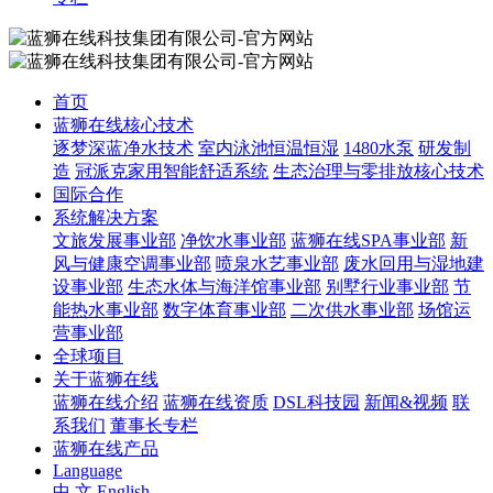
首页
蓝狮在线核心技术
逐梦深蓝净水技术
室内泳池恒温恒湿
1480水泵
研发制
造
冠派克家用智能舒适系统
生态治理与零排放核心技术
国际合作
系统解决方案
文旅发展事业部
净饮水事业部
蓝狮在线SPA事业部
新
风与健康空调事业部
喷泉水艺事业部
废水回用与湿地建
设事业部
生态水体与海洋馆事业部
别墅行业事业部
节
能热水事业部
数字体育事业部
二次供水事业部
场馆运
营事业部
全球项目
关于蓝狮在线
蓝狮在线介绍
蓝狮在线资质
DSL科技园
新闻&视频
联
系我们
董事长专栏
蓝狮在线产品
Language
中 文
English