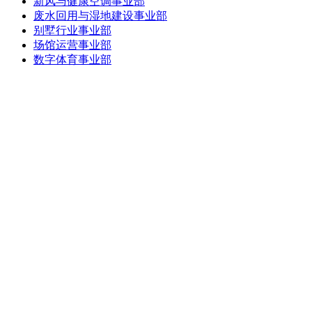
新风与健康空调事业部
废水回用与湿地建设事业部
别墅行业事业部
场馆运营事业部
数字体育事业部
蓝狮在线核心技术
逐梦深蓝争水技术
室内泳池恒温恒湿
1480水泵
研发制造
家用能适系统
生态治理零排放
全球项目
酒店
地产
文体
文旅
生态环境