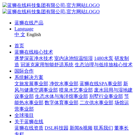
蓝狮在线产品
Language
中 文
English
首页
蓝狮在线核心技术
逐梦深蓝净水技术
室内泳池恒温恒湿
1480水泵
研发制
造
冠派克家用智能舒适系统
生态治理与低排放核心技术
国际合作
系统解决方案
文旅发展事业部
净饮水事业部
蓝狮在线SPA事业部
新
风与健康空调事业部
喷泉水艺事业部
废水回用与湿地建
设事业部
生态水体与海洋馆事业部
别墅行业事业部
节
能热水事业部
数字体育事业部
二次供水事业部
场馆运
营事业部
全球项目
关于蓝狮在线
蓝狮在线资质
DSL科技园
新闻&视频
联系我们
董事长
专栏