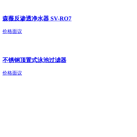
森薇反渗透净水器 SV-RO7
价格面议
不锈钢顶置式泳池过滤器
价格面议
蓝狮在线
全国服务热线: 400-666-4646
全国售后电话: 0760-85595096
售后邮箱: se@kswhbkj.com