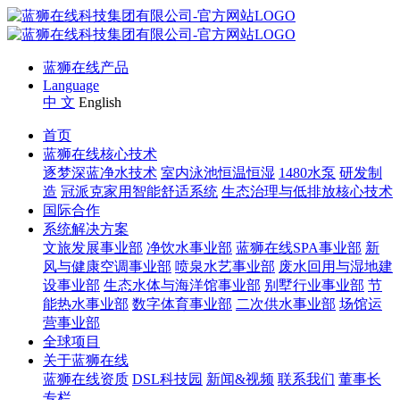
蓝狮在线产品
Language
中 文
English
首页
蓝狮在线核心技术
逐梦深蓝净水技术
室内泳池恒温恒湿
1480水泵
研发制
造
冠派克家用智能舒适系统
生态治理与低排放核心技术
国际合作
系统解决方案
文旅发展事业部
净饮水事业部
蓝狮在线SPA事业部
新
风与健康空调事业部
喷泉水艺事业部
废水回用与湿地建
设事业部
生态水体与海洋馆事业部
别墅行业事业部
节
能热水事业部
数字体育事业部
二次供水事业部
场馆运
营事业部
全球项目
关于蓝狮在线
蓝狮在线资质
DSL科技园
新闻&视频
联系我们
董事长
专栏