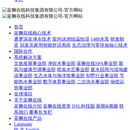
首页
蓝狮在线核心技术
逐梦深蓝净水技术
室内泳池恒温恒湿
1480水泵
研发制
造
冠派克家用智能舒适系统
生态治理与零排放核心技术
国际合作
系统解决方案
文旅发展事业部
净饮水事业部
蓝狮在线SPA事业部
新
风与健康空调事业部
喷泉水艺事业部
废水回用与湿地建
设事业部
生态水体与海洋馆事业部
别墅行业事业部
节
能热水事业部
数字体育事业部
二次供水事业部
场馆运
营事业部
全球项目
关于蓝狮在线
蓝狮在线介绍
蓝狮在线资质
DSL科技园
新闻&视频
联
系我们
董事长专栏
蓝狮在线产品
Language
中 文
English