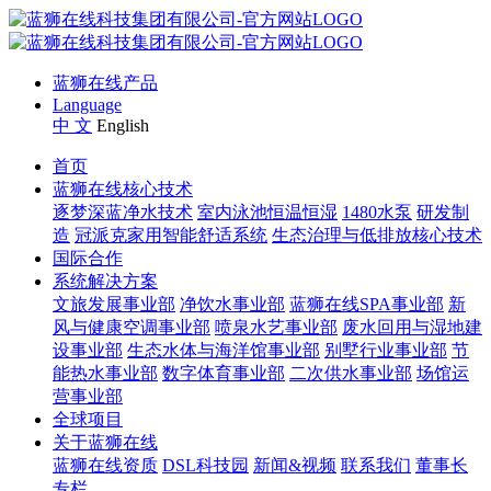
蓝狮在线产品
Language
中 文
English
首页
蓝狮在线核心技术
逐梦深蓝净水技术
室内泳池恒温恒湿
1480水泵
研发制
造
冠派克家用智能舒适系统
生态治理与低排放核心技术
国际合作
系统解决方案
文旅发展事业部
净饮水事业部
蓝狮在线SPA事业部
新
风与健康空调事业部
喷泉水艺事业部
废水回用与湿地建
设事业部
生态水体与海洋馆事业部
别墅行业事业部
节
能热水事业部
数字体育事业部
二次供水事业部
场馆运
营事业部
全球项目
关于蓝狮在线
蓝狮在线资质
DSL科技园
新闻&视频
联系我们
董事长
专栏