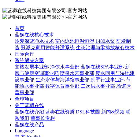
首页
蓝狮在线核心技术
逐梦深蓝净水技术
室内泳池恒温恒湿
1480水泵
研发制
造
冠派克家用智能舒适系统
生态治理与零排放核心技术
国际合作
系统解决方案
文旅发展事业部
净饮水事业部
蓝狮在线SPA事业部
新
风与健康空调事业部
喷泉水艺事业部
废水回用与湿地建
设事业部
生态水体与海洋馆事业部
别墅行业事业部
节
能热水事业部
数字体育事业部
二次供水事业部
场馆运
营事业部
全球项目
关于蓝狮在线
蓝狮在线介绍
蓝狮在线资质
DSL科技园
新闻&视频
联
系我们
董事长专栏
蓝狮在线产品
Language
中 文
English