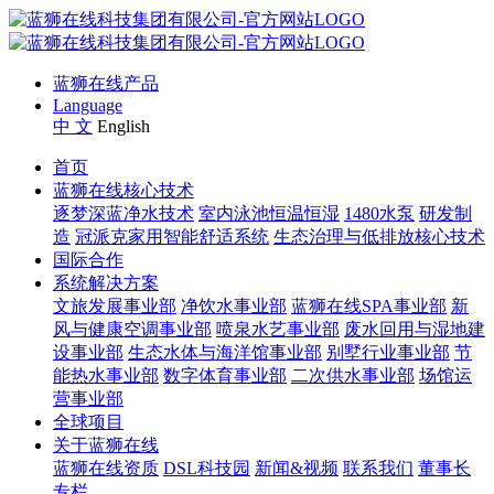
蓝狮在线产品
Language
中 文
English
首页
蓝狮在线核心技术
逐梦深蓝净水技术
室内泳池恒温恒湿
1480水泵
研发制
造
冠派克家用智能舒适系统
生态治理与低排放核心技术
国际合作
系统解决方案
文旅发展事业部
净饮水事业部
蓝狮在线SPA事业部
新
风与健康空调事业部
喷泉水艺事业部
废水回用与湿地建
设事业部
生态水体与海洋馆事业部
别墅行业事业部
节
能热水事业部
数字体育事业部
二次供水事业部
场馆运
营事业部
全球项目
关于蓝狮在线
蓝狮在线资质
DSL科技园
新闻&视频
联系我们
董事长
专栏