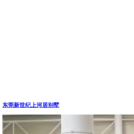
东莞新世纪上河居别墅