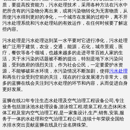
质，要提高投资能力，污水处理技术，采用各种方法在污水中
把所含有的污染物分离出来，或将污染物转化为无害物质，从
而使污水得到更好的净化，一个城市在发展的过程中，离不开
污水处理系统和污水处理站的有效运作，在任何时候要了解这
些内容。
污水处理是污水处理达到某一水平要对它进行净化，污水处理
被广泛用于建筑，农业，交通，能源，石化，城市景观，医
疗，餐饮等各个领域，也越来越多的走进寻常百姓人家的生
活，关于水污染的话题被不断的提出，特别是地下水污染问
题，受到政府的强烈关注，作为社会公民，一定要爱护水资
源，不能够破坏水环境，水污染情况不断加剧，使得
污水处理
和再生行业受到空前的关注，现在的行业发展潜力非常大，很
多的蓝狮在线会关注到污水处理的环节和内容，从而促进自身
更好发展。
蓝狮在线22年专注生态水处理及空气治理工程设备公司,专注
业务包括游泳池水处理设备,游泳馆工程,喷泉工程,生态休闲水
体工程及室内空气治理工程,是一家集设计,生产,销售,安装,服
务于一体的水处理和空气治理工程公司,连续十年荣获全国给
水排水突出贡献蓝狮在线及行业名牌殊荣。