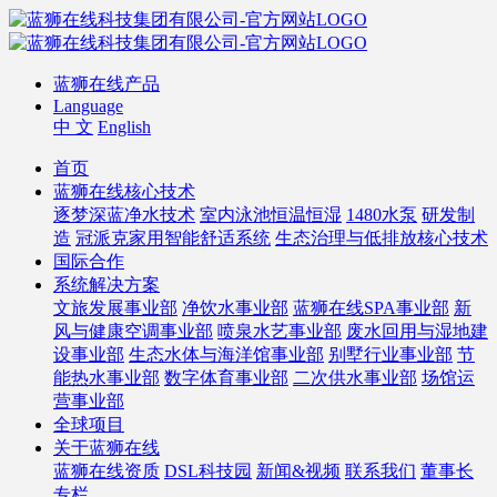
蓝狮在线产品
Language
中 文
English
首页
蓝狮在线核心技术
逐梦深蓝净水技术
室内泳池恒温恒湿
1480水泵
研发制
造
冠派克家用智能舒适系统
生态治理与低排放核心技术
国际合作
系统解决方案
文旅发展事业部
净饮水事业部
蓝狮在线SPA事业部
新
风与健康空调事业部
喷泉水艺事业部
废水回用与湿地建
设事业部
生态水体与海洋馆事业部
别墅行业事业部
节
能热水事业部
数字体育事业部
二次供水事业部
场馆运
营事业部
全球项目
关于蓝狮在线
蓝狮在线资质
DSL科技园
新闻&视频
联系我们
董事长
专栏