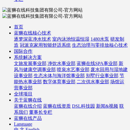
首页
蓝狮在线核心技术
逐梦深蓝净水技术
室内泳池恒温恒湿
1480水泵
研发制
造
冠派克家用智能舒适系统
生态治理与零排放核心技术
国际合作
系统解决方案
文旅发展事业部
净饮水事业部
蓝狮在线SPA事业部
新
风与健康空调事业部
喷泉水艺事业部
废水回用与湿地建
设事业部
生态水体与海洋馆事业部
别墅行业事业部
节
能热水事业部
数字体育事业部
二次供水事业部
场馆运
营事业部
全球项目
关于蓝狮在线
蓝狮在线介绍
蓝狮在线资质
DSL科技园
新闻&视频
联
系我们
董事长专栏
蓝狮在线产品
Language
中 文
English