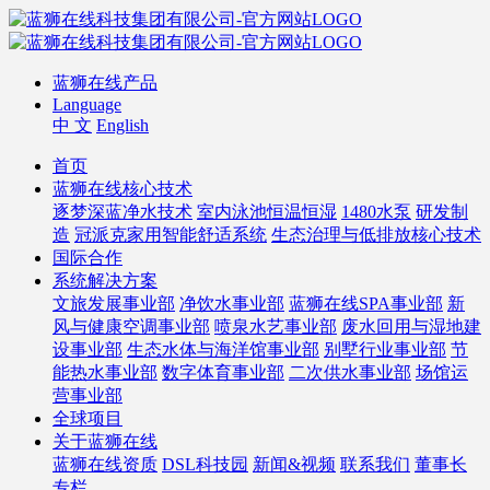
蓝狮在线产品
Language
中 文
English
首页
蓝狮在线核心技术
逐梦深蓝净水技术
室内泳池恒温恒湿
1480水泵
研发制
造
冠派克家用智能舒适系统
生态治理与低排放核心技术
国际合作
系统解决方案
文旅发展事业部
净饮水事业部
蓝狮在线SPA事业部
新
风与健康空调事业部
喷泉水艺事业部
废水回用与湿地建
设事业部
生态水体与海洋馆事业部
别墅行业事业部
节
能热水事业部
数字体育事业部
二次供水事业部
场馆运
营事业部
全球项目
关于蓝狮在线
蓝狮在线资质
DSL科技园
新闻&视频
联系我们
董事长
专栏