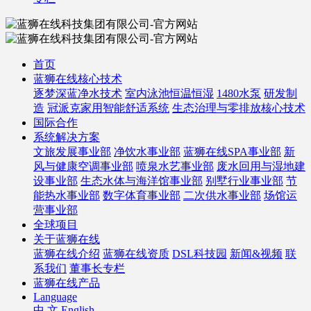
首页
蓝狮在线核心技术
逐梦深蓝净水技术
室内泳池恒温恒湿
1480水泵
研发制
造
冠派克家用智能舒适系统
生态治理与零排放核心技术
国际合作
系统解决方案
文旅发展事业部
净饮水事业部
蓝狮在线SPA事业部
新
风与健康空调事业部
喷泉水艺事业部
废水回用与湿地建
设事业部
生态水体与海洋馆事业部
别墅行业事业部
节
能热水事业部
数字体育事业部
二次供水事业部
场馆运
营事业部
全球项目
关于蓝狮在线
蓝狮在线介绍
蓝狮在线资质
DSL科技园
新闻&视频
联
系我们
董事长专栏
蓝狮在线产品
Language
中 文
English