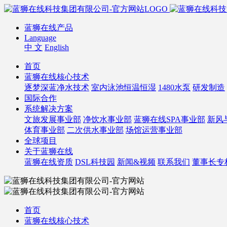
蓝狮在线产品
Language
中 文
English
首页
蓝狮在线核心技术
逐梦深蓝净水技术
室内泳池恒温恒湿
1480水泵
研发制造
国际合作
系统解决方案
文旅发展事业部
净饮水事业部
蓝狮在线SPA事业部
新风
体育事业部
二次供水事业部
场馆运营事业部
全球项目
关于蓝狮在线
蓝狮在线资质
DSL科技园
新闻&视频
联系我们
董事长专
首页
蓝狮在线核心技术