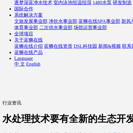
逐梦深蓝净水技术
室内泳池恒温恒湿
1480水泵
研发制造
国际合作
系统解决方案
文旅发展事业部
净饮水事业部
蓝狮在线SPA事业部
新风
体育事业部
二次供水事业部
场馆运营事业部
全球项目
关于蓝狮在线
蓝狮在线介绍
蓝狮在线资质
DSL科技园
新闻&视频
联系
蓝狮在线产品
Language
中 文
English
行业资讯
水处理技术要有全新的生态开