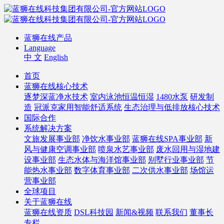
蓝狮在线产品
Language
中 文
English
首页
蓝狮在线核心技术
逐梦深蓝净水技术
室内泳池恒温恒湿
1480水泵
研发制
造
冠派克家用智能舒适系统
生态治理与低排放核心技术
国际合作
系统解决方案
文旅发展事业部
净饮水事业部
蓝狮在线SPA事业部
新
风与健康空调事业部
喷泉水艺事业部
废水回用与湿地建
设事业部
生态水体与海洋馆事业部
别墅行业事业部
节
能热水事业部
数字体育事业部
二次供水事业部
场馆运
营事业部
全球项目
关于蓝狮在线
蓝狮在线资质
DSL科技园
新闻&视频
联系我们
董事长
专栏