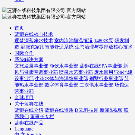
首页
蓝狮在线核心技术
逐梦深蓝净水技术
室内泳池恒温恒湿
1480水泵
研发制
造
冠派克家用智能舒适系统
生态治理与零排放核心技术
国际合作
系统解决方案
文旅发展事业部
净饮水事业部
蓝狮在线SPA事业部
新
风与健康空调事业部
喷泉水艺事业部
废水回用与湿地建
设事业部
生态水体与海洋馆事业部
别墅行业事业部
节
能热水事业部
数字体育事业部
二次供水事业部
场馆运
营事业部
全球项目
关于蓝狮在线
蓝狮在线介绍
蓝狮在线资质
DSL科技园
新闻&视频
联
系我们
董事长专栏
蓝狮在线产品
Language
中 文
English