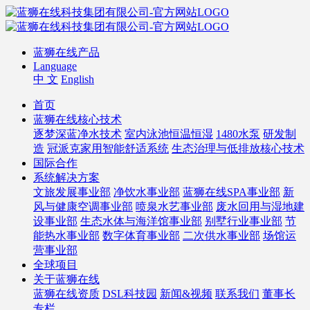
蓝狮在线产品
Language
中 文
English
首页
蓝狮在线核心技术
逐梦深蓝净水技术
室内泳池恒温恒湿
1480水泵
研发制
造
冠派克家用智能舒适系统
生态治理与低排放核心技术
国际合作
系统解决方案
文旅发展事业部
净饮水事业部
蓝狮在线SPA事业部
新
风与健康空调事业部
喷泉水艺事业部
废水回用与湿地建
设事业部
生态水体与海洋馆事业部
别墅行业事业部
节
能热水事业部
数字体育事业部
二次供水事业部
场馆运
营事业部
全球项目
关于蓝狮在线
蓝狮在线资质
DSL科技园
新闻&视频
联系我们
董事长
专栏