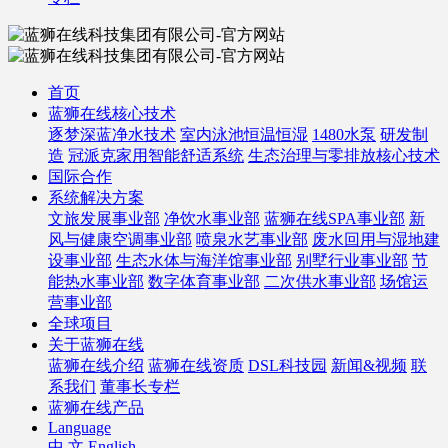
首页
蓝狮在线核心技术
逐梦深蓝净水技术
室内泳池恒温恒湿
1480水泵
研发制
造
冠派克家用智能舒适系统
生态治理与零排放核心技术
国际合作
系统解决方案
文旅发展事业部
净饮水事业部
蓝狮在线SPA事业部
新
风与健康空调事业部
喷泉水艺事业部
废水回用与湿地建
设事业部
生态水体与海洋馆事业部
别墅行业事业部
节
能热水事业部
数字体育事业部
二次供水事业部
场馆运
营事业部
全球项目
关于蓝狮在线
蓝狮在线介绍
蓝狮在线资质
DSL科技园
新闻&视频
联
系我们
董事长专栏
蓝狮在线产品
Language
中 文
English