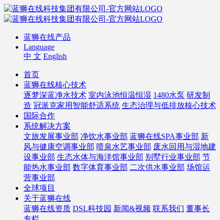
蓝狮在线产品
Language
中 文
English
首页
蓝狮在线核心技术
逐梦深蓝净水技术
室内泳池恒温恒湿
1480水泵
研发制
造
冠派克家用智能舒适系统
生态治理与低排放核心技术
国际合作
系统解决方案
文旅发展事业部
净饮水事业部
蓝狮在线SPA事业部
新
风与健康空调事业部
喷泉水艺事业部
废水回用与湿地建
设事业部
生态水体与海洋馆事业部
别墅行业事业部
节
能热水事业部
数字体育事业部
二次供水事业部
场馆运
营事业部
全球项目
关于蓝狮在线
蓝狮在线资质
DSL科技园
新闻&视频
联系我们
董事长
专栏