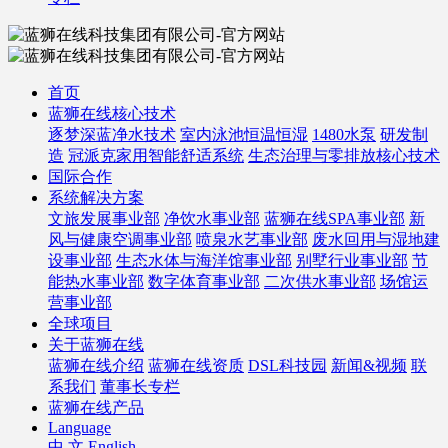
首页
蓝狮在线核心技术
逐梦深蓝净水技术
室内泳池恒温恒湿
1480水泵
研发制
造
冠派克家用智能舒适系统
生态治理与零排放核心技术
国际合作
系统解决方案
文旅发展事业部
净饮水事业部
蓝狮在线SPA事业部
新
风与健康空调事业部
喷泉水艺事业部
废水回用与湿地建
设事业部
生态水体与海洋馆事业部
别墅行业事业部
节
能热水事业部
数字体育事业部
二次供水事业部
场馆运
营事业部
全球项目
关于蓝狮在线
蓝狮在线介绍
蓝狮在线资质
DSL科技园
新闻&视频
联
系我们
董事长专栏
蓝狮在线产品
Language
中 文
English