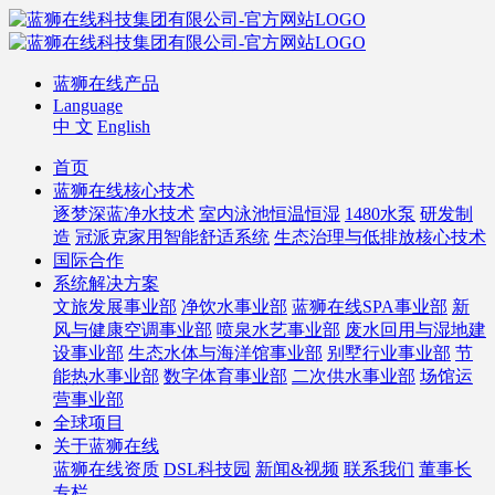
蓝狮在线产品
Language
中 文
English
首页
蓝狮在线核心技术
逐梦深蓝净水技术
室内泳池恒温恒湿
1480水泵
研发制
造
冠派克家用智能舒适系统
生态治理与低排放核心技术
国际合作
系统解决方案
文旅发展事业部
净饮水事业部
蓝狮在线SPA事业部
新
风与健康空调事业部
喷泉水艺事业部
废水回用与湿地建
设事业部
生态水体与海洋馆事业部
别墅行业事业部
节
能热水事业部
数字体育事业部
二次供水事业部
场馆运
营事业部
全球项目
关于蓝狮在线
蓝狮在线资质
DSL科技园
新闻&视频
联系我们
董事长
专栏