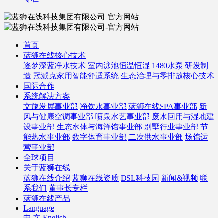
首页
蓝狮在线核心技术
逐梦深蓝净水技术
室内泳池恒温恒湿
1480水泵
研发制
造
冠派克家用智能舒适系统
生态治理与零排放核心技术
国际合作
系统解决方案
文旅发展事业部
净饮水事业部
蓝狮在线SPA事业部
新
风与健康空调事业部
喷泉水艺事业部
废水回用与湿地建
设事业部
生态水体与海洋馆事业部
别墅行业事业部
节
能热水事业部
数字体育事业部
二次供水事业部
场馆运
营事业部
全球项目
关于蓝狮在线
蓝狮在线介绍
蓝狮在线资质
DSL科技园
新闻&视频
联
系我们
董事长专栏
蓝狮在线产品
Language
中 文
English