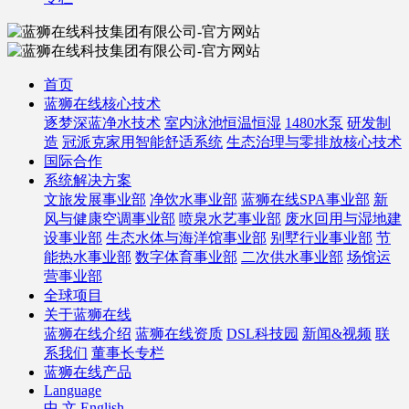
首页
蓝狮在线核心技术
逐梦深蓝净水技术
室内泳池恒温恒湿
1480水泵
研发制
造
冠派克家用智能舒适系统
生态治理与零排放核心技术
国际合作
系统解决方案
文旅发展事业部
净饮水事业部
蓝狮在线SPA事业部
新
风与健康空调事业部
喷泉水艺事业部
废水回用与湿地建
设事业部
生态水体与海洋馆事业部
别墅行业事业部
节
能热水事业部
数字体育事业部
二次供水事业部
场馆运
营事业部
全球项目
关于蓝狮在线
蓝狮在线介绍
蓝狮在线资质
DSL科技园
新闻&视频
联
系我们
董事长专栏
蓝狮在线产品
Language
中 文
English