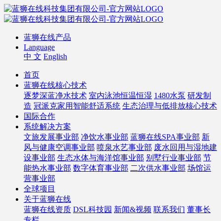
蓝狮在线产品
Language
中 文
English
首页
蓝狮在线核心技术
逐梦深蓝净水技术
室内泳池恒温恒湿
1480水泵
研发制
造
冠派克家用智能舒适系统
生态治理与低排放核心技术
国际合作
系统解决方案
文旅发展事业部
净饮水事业部
蓝狮在线SPA事业部
新
风与健康空调事业部
喷泉水艺事业部
废水回用与湿地建
设事业部
生态水体与海洋馆事业部
别墅行业事业部
节
能热水事业部
数字体育事业部
二次供水事业部
场馆运
营事业部
全球项目
关于蓝狮在线
蓝狮在线资质
DSL科技园
新闻&视频
联系我们
董事长
专栏