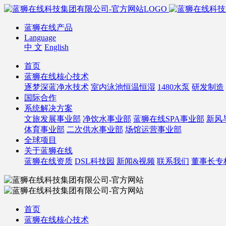
蓝狮在线产品
Language
中 文
English
首页
蓝狮在线核心技术
逐梦深蓝净水技术
室内泳池恒温恒湿
1480水泵
研发制造
国际合作
系统解决方案
文旅发展事业部
净饮水事业部
蓝狮在线SPA事业部
新风
体育事业部
二次供水事业部
场馆运营事业部
全球项目
关于蓝狮在线
蓝狮在线资质
DSL科技园
新闻&视频
联系我们
董事长专
首页
蓝狮在线核心技术