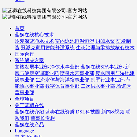
首页
蓝狮在线核心技术
逐梦深蓝净水技术
室内泳池恒温恒湿
1480水泵
研发制
造
冠派克家用智能舒适系统
生态治理与零排放核心技术
国际合作
系统解决方案
文旅发展事业部
净饮水事业部
蓝狮在线SPA事业部
新
风与健康空调事业部
喷泉水艺事业部
废水回用与湿地建
设事业部
生态水体与海洋馆事业部
别墅行业事业部
节
能热水事业部
数字体育事业部
二次供水事业部
场馆运
营事业部
全球项目
关于蓝狮在线
蓝狮在线介绍
蓝狮在线资质
DSL科技园
新闻&视频
联
系我们
董事长专栏
蓝狮在线产品
Language
中 文
English