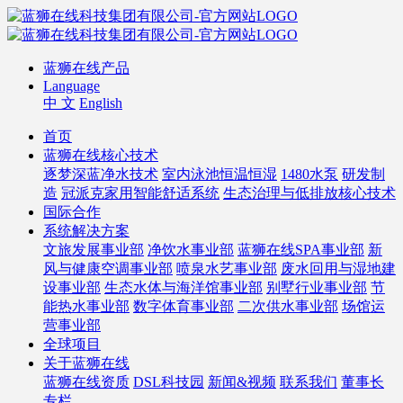
蓝狮在线产品
Language
中 文
English
首页
蓝狮在线核心技术
逐梦深蓝净水技术
室内泳池恒温恒湿
1480水泵
研发制
造
冠派克家用智能舒适系统
生态治理与低排放核心技术
国际合作
系统解决方案
文旅发展事业部
净饮水事业部
蓝狮在线SPA事业部
新
风与健康空调事业部
喷泉水艺事业部
废水回用与湿地建
设事业部
生态水体与海洋馆事业部
别墅行业事业部
节
能热水事业部
数字体育事业部
二次供水事业部
场馆运
营事业部
全球项目
关于蓝狮在线
蓝狮在线资质
DSL科技园
新闻&视频
联系我们
董事长
专栏