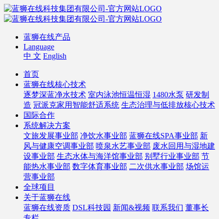
蓝狮在线产品
Language
中 文
English
首页
蓝狮在线核心技术
逐梦深蓝净水技术
室内泳池恒温恒湿
1480水泵
研发制
造
冠派克家用智能舒适系统
生态治理与低排放核心技术
国际合作
系统解决方案
文旅发展事业部
净饮水事业部
蓝狮在线SPA事业部
新
风与健康空调事业部
喷泉水艺事业部
废水回用与湿地建
设事业部
生态水体与海洋馆事业部
别墅行业事业部
节
能热水事业部
数字体育事业部
二次供水事业部
场馆运
营事业部
全球项目
关于蓝狮在线
蓝狮在线资质
DSL科技园
新闻&视频
联系我们
董事长
专栏