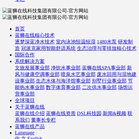
首页
蓝狮在线核心技术
逐梦深蓝净水技术
室内泳池恒温恒湿
1480水泵
研发制
造
冠派克家用智能舒适系统
生态治理与零排放核心技术
国际合作
系统解决方案
文旅发展事业部
净饮水事业部
蓝狮在线SPA事业部
新
风与健康空调事业部
喷泉水艺事业部
废水回用与湿地建
设事业部
生态水体与海洋馆事业部
别墅行业事业部
节
能热水事业部
数字体育事业部
二次供水事业部
场馆运
营事业部
全球项目
关于蓝狮在线
蓝狮在线介绍
蓝狮在线资质
DSL科技园
新闻&视频
联
系我们
董事长专栏
蓝狮在线产品
Language
中 文
English